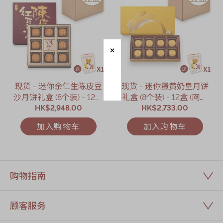
迪士尼系列
奇华LINE
FRIENDS礼盒
所有产品
产品价目表
现货 - 迷你余仁生陈皮豆
现货 - 迷你蛋黄奶皇月饼
沙月饼礼盒 (8个装) - 12盒
礼盒 (8个装) - 12盒 (网店
EN
繁體
HK$2,948.00
(网店限定)
HK$2,733.00
限定)
加入购物车
加入购物车
购物指南
顾客服务