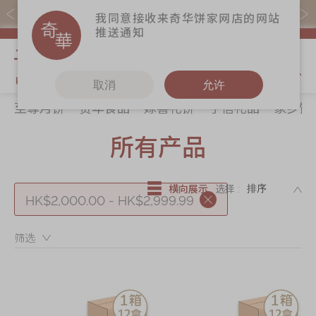
易赏钱会员凭推广码购买现货产品可赚易赏钱($5=1分)
我同意接收来奇华饼家网店的网站
推送通知
我的购物
取消
允许
至尊月饼
贺年食品
嫁喜礼饼
手信礼品
家乡饼
关于奇华
奇华饼食
更多
所有产品
所有产品
奇华传奇
至尊月饼
奇华Fans
最新推广
贺年食品
奇华工作坊
DE
横向展示
选择 :
分店网络
嫁喜礼饼
奇华茶室
HK$2,000.00 - HK$2,999.99
商务销售
手信礼品
联络奇华
筛选：
嫁喜须知
家乡饼食
加入奇华
奇华网志
时令食品
茗茶系列