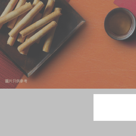
奇华网志
时令食品
茗茶系列
迪士尼系列
奇华LINE FRIEND
礼盒
所有产品
产品价目表
EN
繁體