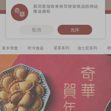
易赏钱会员凭推广码购买现货产品可赚易赏钱($5=1分)
我同意接收来奇华饼家网店的网站
推送通知
取消
允许
家乡饼食
时令食品
茗茶系列
迪士尼系列
奇
更多
奇华Fans
奇华工作坊
奇华茶室
联络奇华
加入奇华