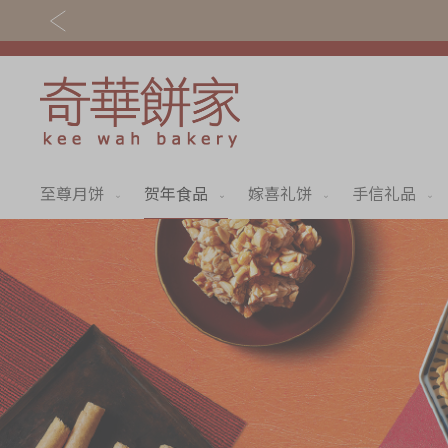
至尊月饼
贺年食品
嫁喜礼饼
手信礼品
关于奇华
奇华饼食
奇华传奇
至尊月饼
最新推广
贺年食品
分店网络
嫁喜礼饼
商务销售
手信礼品
嫁喜须知
家乡饼食