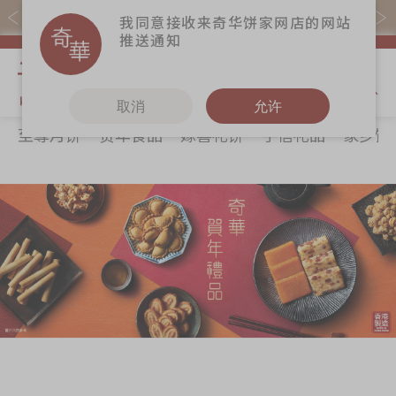
易赏钱会员凭推广码购买现货产品可赚易赏钱($5=1分)
我同意接收来奇华饼家网店的网站
推送通知
我的购物
取消
允许
至尊月饼
贺年食品
嫁喜礼饼
手信礼品
家乡饼
关于奇华
奇华饼食
更多
所有产品
奇华传奇
至尊月饼
奇华Fans
最新推广
贺年食品
奇华工作坊
分店网络
嫁喜礼饼
奇华茶室
商务销售
手信礼品
联络奇华
嫁喜须知
家乡饼食
加入奇华
奇华网志
时令食品
茗茶系列