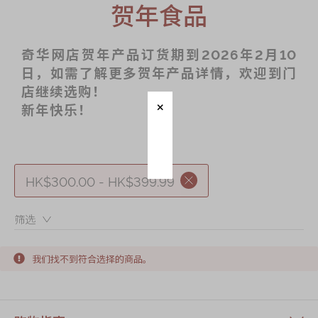
迪士尼系列
贺年食品
奇华LINE
FRIENDS礼盒
奇华网店贺年产品订货期到2026年2月10
日，如需了解更多贺年产品详情，欢迎到门
所有产品
店继续选购！
产品价目表
新年快乐！
EN
繁體
HK$300.00 - HK$399.99
筛选：
我们找不到符合选择的商品。