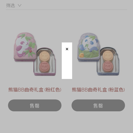
迪士尼系列
筛选：
奇华LINE
FRIENDS礼盒
所有产品
产品价目表
EN
繁體
熊猫BB曲奇礼盒 (粉红色)
熊猫BB曲奇礼盒 (粉蓝色)
售罄
售罄