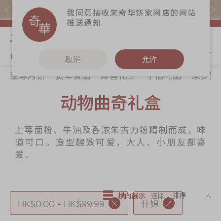
易赏钱会员凭推广码购买现货产品可赚易赏钱($5=1分)
我同意接收来奇华饼家网店的网站
推送通知
我的购物
取消
允许
至尊月饼
贺年食品
嫁喜礼饼
手信礼品
家乡饼
关于奇华
奇华饼食
更多
所有产品
动物曲奇礼盒
奇华传奇
至尊月饼
奇华Fans
最新推广
贺年食品
奇华工作坊
上等面粉、牛油及香浓朱古力粉精制而成，味
分店网络
嫁喜礼饼
奇华茶室
道可口。造型趣致可爱，大人、小朋友都喜
商务销售
手信礼品
联络奇华
爱。
嫁喜须知
家乡饼食
加入奇华
奇华网志
时令食品
DE
横向展示
选择 :
HK$0.00 - HK$99.99
什锦
茗茶系列