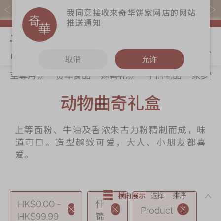
易赏钱会员凭推广码购买现货产品可赚易赏钱($5=1分)
我同意接收来奇华饼家网店的网站
推送通知
我的购物
取消
允许
至尊月饼
贺年食品
嫁喜礼饼
手信礼品
家乡饼
关于奇华
奇华饼食
更多
所有产品
动物曲奇礼盒
奇华传奇
至尊月饼
奇华Fans
最新推广
贺年食品
奇华工作坊
上等面粉、牛油及香浓朱古力粉精制而成，味
分店网络
嫁喜礼饼
奇华茶室
道可口。造型趣致可爱，大人、小朋友都喜
商务销售
手信礼品
联络奇华
爱。
嫁喜须知
家乡饼食
加入奇华
奇华网志
时令食品
DE
横向展示
选择 :
HK$0.00 -
什
茗茶系列
Product
HK$99.99
锦