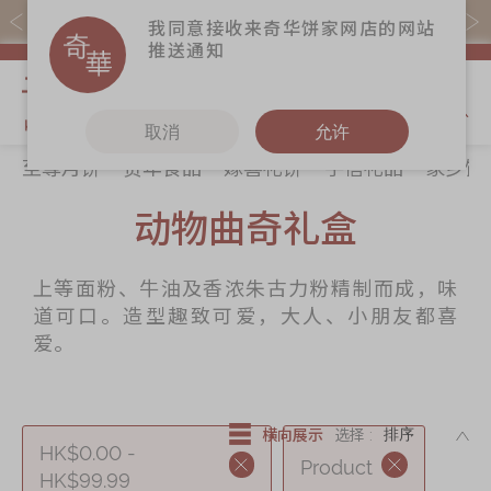
易赏钱会员凭推广码购买现货产品可赚易赏钱($5=1分)
我同意接收来奇华饼家网店的网站
推送通知
我的购物
取消
允许
至尊月饼
贺年食品
嫁喜礼饼
手信礼品
家乡饼
关于奇华
奇华饼食
更多
所有产品
动物曲奇礼盒
奇华传奇
至尊月饼
奇华Fans
最新推广
贺年食品
奇华工作坊
上等面粉、牛油及香浓朱古力粉精制而成，味
分店网络
嫁喜礼饼
奇华茶室
道可口。造型趣致可爱，大人、小朋友都喜
商务销售
手信礼品
联络奇华
爱。
嫁喜须知
家乡饼食
加入奇华
奇华网志
时令食品
DE
横向展示
选择 :
HK$0.00 -
茗茶系列
Product
HK$99.99