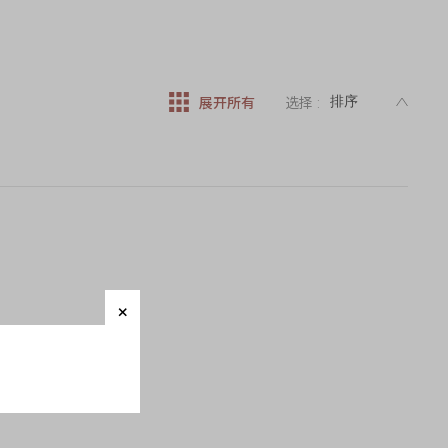
DESC
展开所有
选择 :