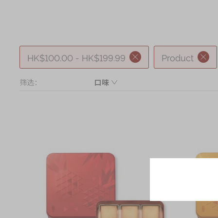
奇华网志
时令食品
茗茶系列
迪士尼系列
HK$100.00 - HK$199.99
Product
奇华LINE FRIEND
筛选：
口味
礼盒
凤梨
所有产品
什锦
产品价目表
EN
繁體