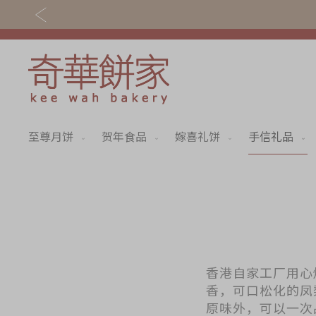
至尊月饼
贺年食品
嫁喜礼饼
手信礼品
关于奇华
奇华饼食
奇华传奇
至尊月饼
最新推广
贺年食品
分店网络
嫁喜礼饼
商务销售
手信礼品
香港自家工厂用心
香，可口松化的凤
嫁喜须知
家乡饼食
原味外，可以一次