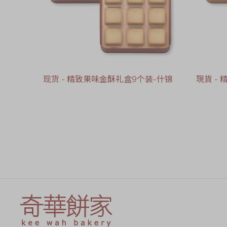
现货 - 精致果味金酥礼盒9个装-什锦
現貨 -
售罄