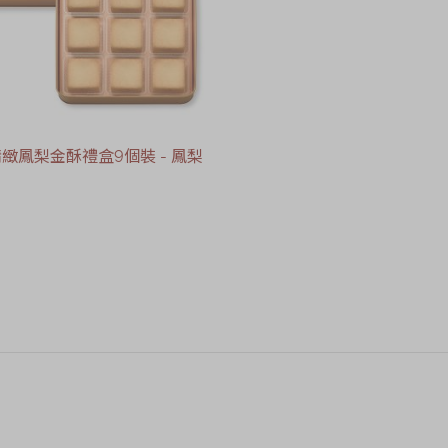
 精緻鳳梨金酥禮盒9個裝 - 鳳梨
售罄