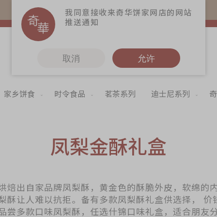
易赏钱会员凭推广码购买现货产品可赚易赏钱($5=1分)
我同意接收来奇华饼家网店的网站
推送通知
取消
允许
家乡饼食
时令食品
茗茶系列
迪士尼系列
奇
更多
奇华Fans
奇华工作坊
凤梨金酥礼盒
奇华茶室
联络奇华
烘焙出自家品牌凤梨酥，黄金色的酥脆外皮，软绵的
梨酥让人难以抗拒。备有多款凤梨酥礼盒供选择， 价
加入奇华
品尝多款口味凤梨酥，任选什锦口味礼盒，适合朋友