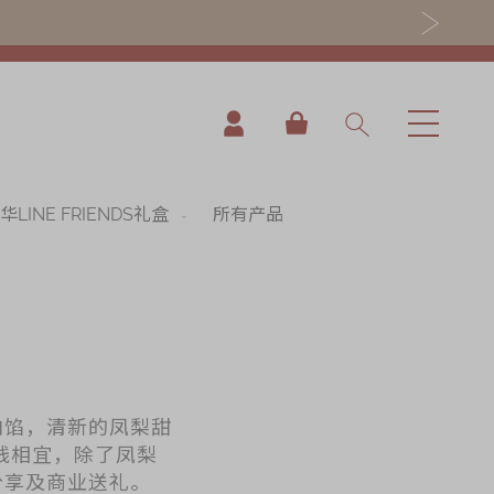
我的购物车
华LINE FRIENDS礼盒
所有产品
内馅，清新的凤梨甜
钱相宜，除了凤梨
分享及商业送礼。