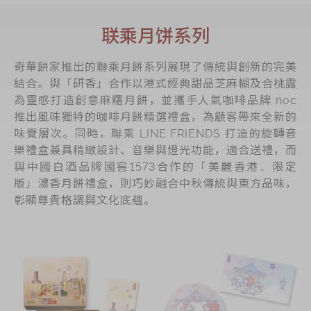
联乘月饼系列
奇華餅家推出的聯乘月餅系列展現了傳統與創新的完美
結合。與「研香」合作以港式經典甜品芝麻糊及合桃露
為靈感打造創意麻糬月餅，並攜手人氣咖啡品牌 noc
推出風味獨特的咖啡月餅精選禮盒，為顧客帶來全新的
味覺層次。同時，聯乘 LINE FRIENDS 打造的旋轉音
樂禮盒兼具精緻設計、音樂與燈光功能，適合送禮，而
與中國白酒品牌國窖1573合作的「美麗香港．限定
版」濃香月餅禮盒，則巧妙融合中秋傳統與東方品味，
彰顯尊貴格調與文化底蘊。