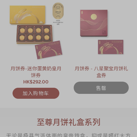
月饼券-迷你蛋黄奶皇月
月饼券 - 八星聚宝月饼礼
饼券
盒券
HK$292.00
售罄
加入购物车
至尊月饼礼盒系列
无论是极具气派体面的皇帝铁盒，抑或是嫣红大方