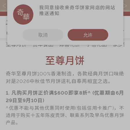
易赏钱会员凭推广码购买现货产品可赚易赏钱($5=1分)
我同意接收来奇华饼家网店的网站
推送通知
我的购物
取消
允许
至尊月饼
贺年食品
嫁喜礼饼
手信礼品
家乡饼
关于奇华
奇华饼食
更多
所有产品
至尊月饼
奇华传奇
至尊月饼
奇华Fans
最新推广
贺年食品
奇华工作坊
奇华至尊月饼100%香港制造，各款经典月饼口味绝
分店网络
嫁喜礼饼
奇华茶室
对是2026中秋佳节月饼送礼自奉两相宜之选。
商务销售
手信礼品
联络奇华
1. 凡购买月饼正价满$600即享8折^ (优惠期由6月
嫁喜须知
家乡饼食
加入奇华
29日至9月10日)
^优惠不能与其他优惠同时使用(包括信用卡推广)，不
奇华网志
时令食品
适用于购买十五年陈皮贡饼、联乘系列及早鸟优惠月饼
茗茶系列
产品。