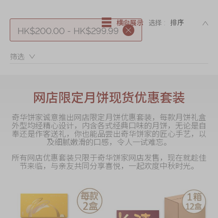
迪士尼系列
DE
奇华LINE
横向展示
选择 :
HK$200.00 - HK$299.99
FRIENDS礼盒
所有产品
筛选：
产品价目表
网店限定月饼现货优惠套装
EN
繁體
奇华饼家诚意推出网店限定月饼优惠套装，每款月饼礼盒
外型均经精心设计，内含各式经典口味的月饼，无论是自
奉还是作客送礼，你也能品尝出奇华饼家的匠心手艺，以
及细腻嫩滑的口感，令人一试难忘。
所有网店优惠套装只限于奇华饼家网店发售，现在就趁佳
节来临，与亲友共同分享喜悦，一起欢度中秋时光。