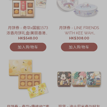
月饼券 - 奇华x国窖1573
月饼券 - LINE FRIENDS
浓香月饼礼盒(美丽香港．
WITH KEE WAH
限定版)礼券
HK$548.00
BAKERY什锦奶皇月饼旋
HK$308.00
转音乐礼盒礼券
加入购物车
加入购物车
月饼券 - 奇华x康维他™麦
现货 - 迪士尼米奇与好友