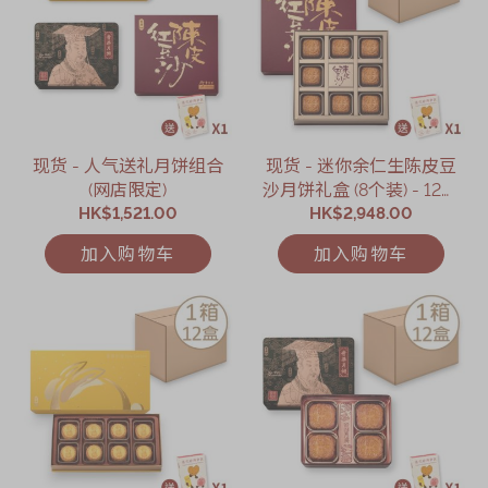
现货 - 人气送礼月饼组合
现货 - 迷你余仁生陈皮豆
(网店限定)
沙月饼礼盒 (8个装) - 12盒
HK$1,521.00
HK$2,948.00
(网店限定)
加入购物车
加入购物车