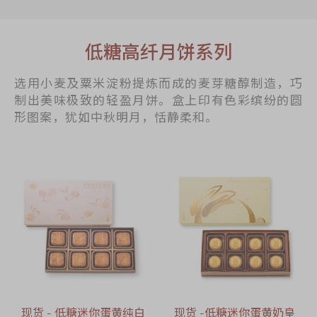
低糖高纤月饼系列
选用小麦及粟米淀粉提炼而成的麦芽糖醇制造，巧
制出美味极致的轻盈月饼。盒上印有色彩缤纷的圆
形图案，犹如中秋明月，恬静柔和。
现货 - 低糖迷你蛋黄纯白
现货 -低糖迷你蛋黄奶皇