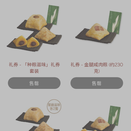
礼券 - 「种粽滋味」礼券
礼券 - 金腿咸肉粽 (约230
套装
克)
售罄
售罄