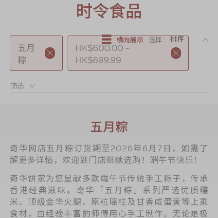
迪士尼系列
时令食品
奇华LINE
FRIENDS礼盒
DE
横向展示
选择 :
五月
HK$600.00 -
所有产品
粽
HK$699.99
产品价目表
筛选：
EN
繁體
五月粽
奇华网店五月粽订货期至2026年6月7日，如需了
解更多详情，欢迎到门店继续选购！端午节快乐！
奇华饼家为您呈献多款端午节传统手工粽子，传承
香港经典滋味。奇华「五月粽」系列严选优质糯
米、顶级金华火腿、原粒瑶柱及甘香咸蛋黄等上乘
食材，由经验丰富的师傅用心手工制作。无论是极