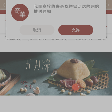
易赏钱会员凭推广码购买现货产品可赚易赏钱($5=1分)
我同意接收来奇华饼家网店的网站
推送通知
我的购物
取消
允许
至尊月饼
贺年食品
嫁喜礼饼
手信礼品
家乡饼
关于奇华
奇华饼食
更多
所有产品
奇华传奇
至尊月饼
奇华Fans
最新推广
贺年食品
奇华工作坊
分店网络
嫁喜礼饼
奇华茶室
商务销售
手信礼品
联络奇华
嫁喜须知
家乡饼食
加入奇华
奇华网志
时令食品
茗茶系列