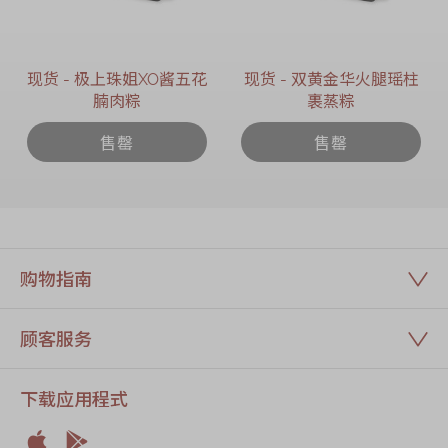
现货 - 极上珠姐XO酱五花
现货 - 双黄金华火腿瑶柱
腩肉粽
裹蒸粽
售罄
售罄
购物指南
顾客服务
下载应用程式

