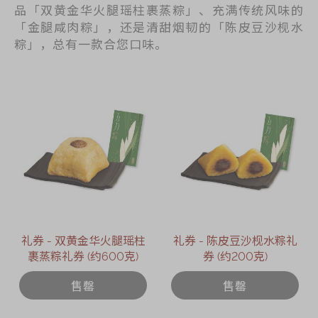
品「双黄金华火腿瑶柱裹蒸粽」、充满传统风味的
「金腿咸肉粽」，还是清甜烟韧的「陈皮豆沙枧水
粽」，总有一款合您口味。
礼券 - 双黄金华火腿瑶柱
礼券 - 陈皮豆沙枧水粽礼
裹蒸粽礼券 (约600克)
券 (约200克)
售罄
售罄