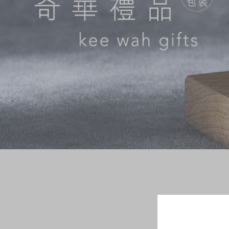
奇华网志
时令食品
茗茶系列
迪士尼系列
奇华LINE FRIEND
礼盒
所有产品
产品价目表
EN
繁體