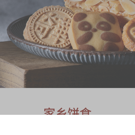
S
家乡饼食