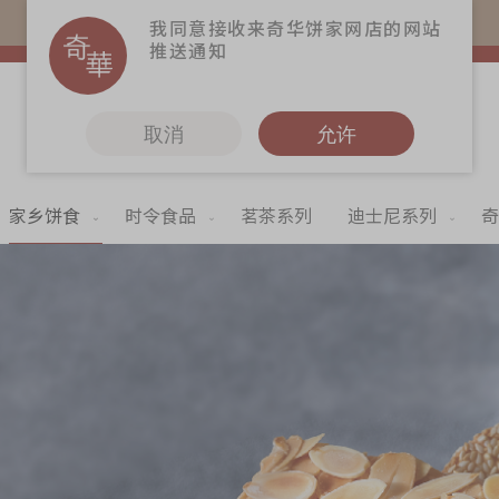
易赏钱会员凭推广码购买现货产品可赚易赏钱($5=1分)
我同意接收来奇华饼家网店的网站
推送通知
取消
允许
家乡饼食
时令食品
茗茶系列
迪士尼系列
奇
更多
奇华Fans
奇华工作坊
奇华茶室
联络奇华
加入奇华