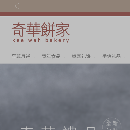
至尊月饼
贺年食品
嫁喜礼饼
手信礼品
关于奇华
奇华饼食
奇华传奇
至尊月饼
最新推广
贺年食品
分店网络
嫁喜礼饼
商务销售
手信礼品
嫁喜须知
家乡饼食