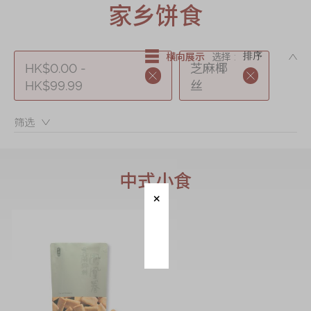
迪士尼系列
家乡饼食
奇华LINE
FRIENDS礼盒
DE
横向展示
选择 :
HK$0.00 -
芝麻椰
所有产品
HK$99.99
丝
产品价目表
筛选：
EN
繁體
中式小食