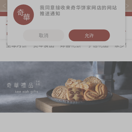
易赏钱会员凭推广码购买现货产品可赚易赏钱($5=1分)
我同意接收来奇华饼家网店的网站
推送通知
我的购物
取消
允许
至尊月饼
贺年食品
嫁喜礼饼
手信礼品
家乡饼
关于奇华
奇华饼食
更多
所有产品
奇华传奇
至尊月饼
奇华Fans
最新推广
贺年食品
奇华工作坊
分店网络
嫁喜礼饼
奇华茶室
商务销售
手信礼品
联络奇华
嫁喜须知
家乡饼食
加入奇华
奇华网志
时令食品
茗茶系列