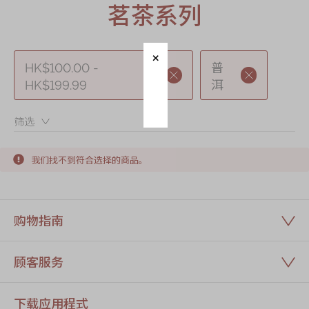
迪士尼系列
茗茶系列
奇华LINE
FRIENDS礼盒
HK$100.00 -
普
所有产品
HK$199.99
洱
产品价目表
筛选：
EN
繁體
我们找不到符合选择的商品。
购物指南
顾客服务
下载应用程式