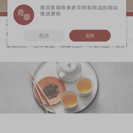
易赏钱会员凭推广码购买现货产品可赚易赏钱($5=1分)
我同意接收来奇华饼家网店的网站
推送通知
我的购物
取消
允许
至尊月饼
贺年食品
嫁喜礼饼
手信礼品
家乡饼
关于奇华
奇华饼食
更多
所有产品
奇华传奇
至尊月饼
奇华Fans
最新推广
贺年食品
奇华工作坊
分店网络
嫁喜礼饼
奇华茶室
商务销售
手信礼品
联络奇华
嫁喜须知
家乡饼食
加入奇华
奇华网志
时令食品
茗茶系列