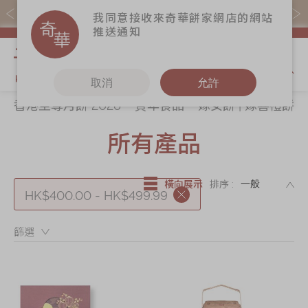
易賞錢會員憑推廣碼購買現貨產品可賺易賞錢($5=1分)
我同意接收來奇華餅家網店的網站
推送通知
我的購物
取消
允許
香港至尊月餅 2026
賀年食品
嫁女餅 | 嫁喜禮餅
關於奇華
奇華餅食
更多
所有產品
所有產品
奇華傳奇
香港至尊月餅
奇華Fans
2026
最新推廣
奇華工作坊
賀年食品
DE
橫向展示
排序 :
分店網絡
奇華茶室
HK$400.00 - HK$499.99
嫁女餅 | 嫁喜禮
商務銷售
聯絡奇華
餅
篩選：
嫁喜須知
加入奇華
手信禮品
奇華網誌
家鄉餅食｜香港
製造