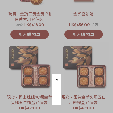
現貨 - 金頂三黃金黃/純
金御喜餅咭
白蓮蓉月 (4個裝)
HK$418.00
HK$456.00
/ 張
最低
加入購物車
加入購物車
現貨 - 極上珠姐XO醬金華
現貨 - 蛋黃金華火腿五仁
火腿五仁禮盒 (4個裝)
月餅禮盒 (4個裝)
HK$428.00
HK$428.00