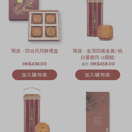
節日時令食品
茗茶系列
奇華迪士尼禮盒
奇華LINE
FRIENDS禮盒
現貨 - 四合月月餅禮盒
現貨 - 金頂四黃金黃/純
所有產品
白蓮蓉月 (4個裝)
HK$438.00
HK$458.00
產品價目表
最低
加入購物車
加入購物車
EN
简体