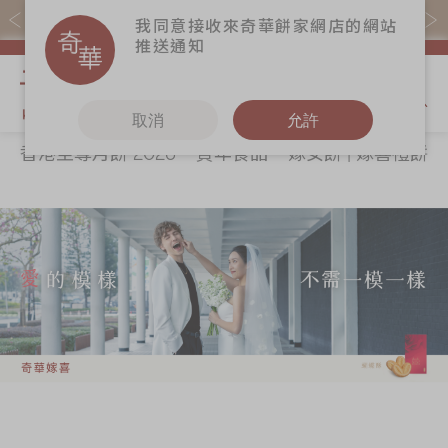
購物滿$368(折扣後)即免本地運費！
我同意接收來奇華餅家網店的網站
推送通知
我的購物
取消
允許
香港至尊月餅 2026
賀年食品
嫁女餅 | 嫁喜禮餅
關於奇華
奇華餅食
更多
所有產品
奇華傳奇
香港至尊月餅
奇華Fans
2026
最新推廣
奇華工作坊
賀年食品
分店網絡
奇華茶室
嫁女餅 | 嫁喜禮
商務銷售
聯絡奇華
餅
嫁喜須知
加入奇華
手信禮品
奇華網誌
家鄉餅食｜香港
製造