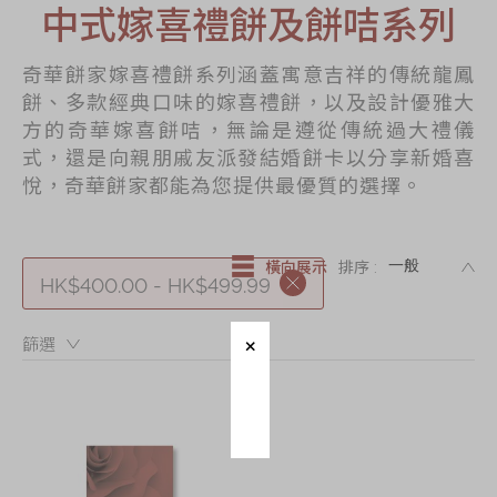
中式嫁喜禮餅及餅咭系列
節日時令食品
茗茶系列
奇華餅家嫁喜禮餅系列涵蓋寓意吉祥的傳統龍鳳
奇華迪士尼禮盒
餅、多款經典口味的嫁喜禮餅，以及設計優雅大
方的奇華嫁喜餅咭，無論是遵從傳統過大禮儀
奇華LINE
式，還是向親朋戚友派發結婚餅卡以分享新婚喜
FRIENDS禮盒
悅，奇華餅家都能為您提供最優質的選擇。
所有產品
產品價目表
DE
橫向展示
排序 :
HK$400.00 - HK$499.99
EN
简体
篩選：