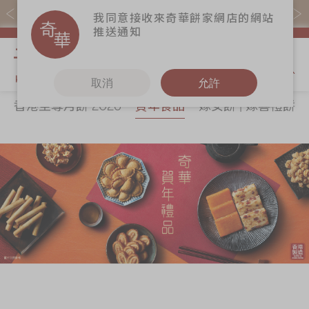
易賞錢會員憑推廣碼購買現貨產品可賺易賞錢($5=1分)
我同意接收來奇華餅家網店的網站
推送通知
我的購物
取消
允許
香港至尊月餅 2026
賀年食品
嫁女餅 | 嫁喜禮餅
關於奇華
奇華餅食
更多
所有產品
奇華傳奇
香港至尊月餅
奇華Fans
2026
最新推廣
奇華工作坊
賀年食品
分店網絡
奇華茶室
嫁女餅 | 嫁喜禮
商務銷售
聯絡奇華
餅
嫁喜須知
加入奇華
手信禮品
奇華網誌
家鄉餅食｜香港
製造