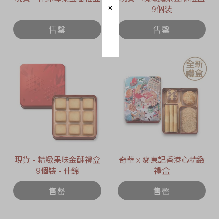
9個裝
售罄
售罄
現貨 - 精緻果味金酥禮盒
奇華 x 麥東記香港心精緻
9個裝 - 什錦
禮盒
售罄
售罄