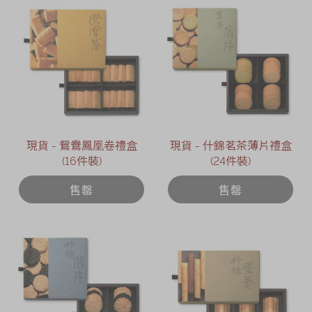
現貨 - 鴛鴦鳳凰卷禮盒
現貨 - 什錦茗茶薄片禮盒
(16件裝)
(24件裝)
售罄
售罄