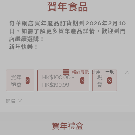
賀年食品
節日時令食品
茗茶系列
奇華網店賀年產品訂貨期到2026年2月10
奇華迪士尼禮盒
日，如需了解更多賀年產品詳情，歡迎到門
奇華LINE
店繼續選購！
FRIENDS禮盒
新年快樂！
所有產品
產品價目表
DE
橫向展示
排序 :
賀年
HK$100.00 -
現
EN
简体
禮盒
HK$199.99
貨
篩選：
賀年禮盒