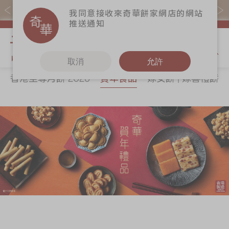
易賞錢會員憑推廣碼購買現貨產品可賺易賞錢($5=1分)
我同意接收來奇華餅家網店的網站
推送通知
我的購物
取消
允許
香港至尊月餅 2026
賀年食品
嫁女餅 | 嫁喜禮餅
關於奇華
奇華餅食
更多
所有產品
奇華傳奇
香港至尊月餅
奇華Fans
2026
最新推廣
奇華工作坊
賀年食品
分店網絡
奇華茶室
嫁女餅 | 嫁喜禮
商務銷售
聯絡奇華
餅
嫁喜須知
加入奇華
手信禮品
奇華網誌
家鄉餅食｜香港
製造