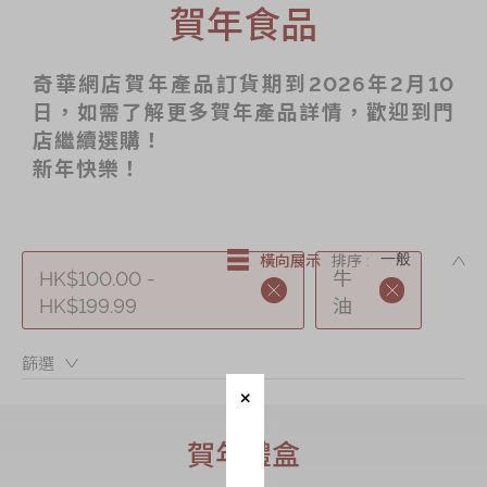
賀年食品
節日時令食品
茗茶系列
奇華網店賀年產品訂貨期到2026年2月10
奇華迪士尼禮盒
日，如需了解更多賀年產品詳情，歡迎到門
奇華LINE
店繼續選購！
FRIENDS禮盒
新年快樂！
所有產品
產品價目表
DE
橫向展示
排序 :
HK$100.00 -
牛
EN
简体
HK$199.99
油
篩選：
賀年禮盒