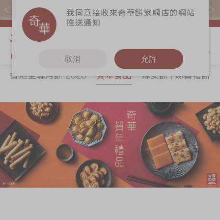
易賞錢會員憑推廣碼購買現貨產品可賺易賞錢($5=1分)
我同意接收來奇華餅家網店的網站
推送通知
我的購物
取消
允許
香港至尊月餅 2026
賀年食品
嫁女餅 | 嫁喜禮餅
關於奇華
奇華餅食
更多
所有產品
奇華傳奇
香港至尊月餅
奇華Fans
2026
最新推廣
奇華工作坊
賀年食品
分店網絡
奇華茶室
嫁女餅 | 嫁喜禮
商務銷售
聯絡奇華
餅
嫁喜須知
加入奇華
手信禮品
奇華網誌
家鄉餅食｜香港
製造