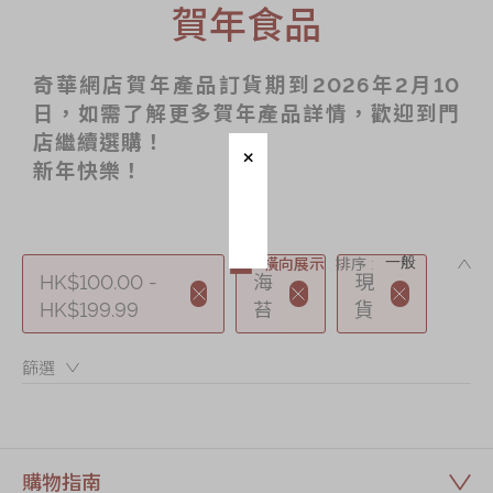
賀年食品
節日時令食品
茗茶系列
奇華網店賀年產品訂貨期到2026年2月10
奇華迪士尼禮盒
日，如需了解更多賀年產品詳情，歡迎到門
奇華LINE
店繼續選購！
FRIENDS禮盒
新年快樂！
所有產品
產品價目表
DE
橫向展示
排序 :
HK$100.00 -
海
現
EN
简体
HK$199.99
苔
貨
篩選：
購物指南