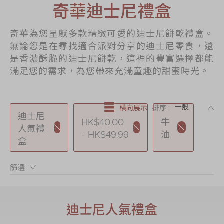
奇華迪士尼禮盒
節日時令食品
茗茶系列
奇華為您呈獻多款精緻可愛的迪士尼餅乾禮盒。
奇華迪士尼禮盒
無論您是在尋找適合派對分享的迪士尼零食，還
是香濃酥脆的迪士尼餅乾，這裡的豐富選擇都能
奇華LINE
滿足您的需求，為您帶來充滿童趣的甜蜜時光。
FRIENDS禮盒
所有產品
DE
橫向展示
排序 :
產品價目表
迪士尼
HK$40.00
牛
人氣禮
- HK$49.99
油
EN
简体
盒
篩選：
迪士尼人氣禮盒