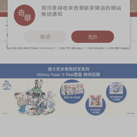
購物滿$368(折扣後)即免本地運費！
我同意接收來奇華餅家網店的網站
推送通知
我的購物
取消
允許
香港至尊月餅 2026
賀年食品
嫁女餅 | 嫁喜禮餅
關於奇華
奇華餅食
更多
所有產品
奇華傳奇
香港至尊月餅
奇華Fans
2026
最新推廣
奇華工作坊
賀年食品
分店網絡
奇華茶室
嫁女餅 | 嫁喜禮
商務銷售
聯絡奇華
餅
嫁喜須知
加入奇華
手信禮品
奇華網誌
家鄉餅食｜香港
製造