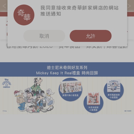
易賞錢會員憑推廣碼購買現貨產品可賺易賞錢($5=1分)
我同意接收來奇華餅家網店的網站
推送通知
我的購物
取消
允許
香港至尊月餅 2026
賀年食品
嫁女餅 | 嫁喜禮餅
關於奇華
奇華餅食
更多
所有產品
奇華傳奇
香港至尊月餅
奇華Fans
2026
最新推廣
奇華工作坊
賀年食品
分店網絡
奇華茶室
嫁女餅 | 嫁喜禮
商務銷售
聯絡奇華
餅
嫁喜須知
加入奇華
手信禮品
奇華網誌
家鄉餅食｜香港
製造