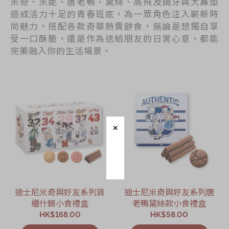
米奇、米妮、唐老鴨、黛絲、高飛及鋼牙與大鼻塑
造成活力十足的青春班底，為一眾角色注入嶄新時
尚魅力，搭配各款奇華熱賣餅食，無論是想獨自享
受一口酥脆，還是作為送給朋友的日常心意，都能
完美融入你的生活場景。
迪士尼米奇與好友系列貨
迪士尼米奇與好友系列唐
櫃什錦小食禮盒
老鴨黛絲款小食禮盒
HK$168.00
HK$58.00