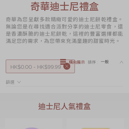
奇華迪士尼禮盒
節日時令食品
茗茶系列
奇華為您呈獻多款精緻可愛的迪士尼餅乾禮盒。
奇華迪士尼禮盒
無論您是在尋找適合派對分享的迪士尼零食，還
是香濃酥脆的迪士尼餅乾，這裡的豐富選擇都能
奇華LINE
滿足您的需求，為您帶來充滿童趣的甜蜜時光。
FRIENDS禮盒
所有產品
DE
橫向展示
排序 :
產品價目表
HK$0.00 - HK$99.99
EN
简体
篩選：
迪士尼人氣禮盒