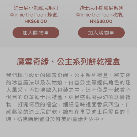
迪士尼小熊維尼系列
迪士尼小熊維尼系列
Winnie the Pooh 蜂蜜曲
Winnie the Pooh收納禮
HK$68.00
奇禮盒
HK$88.00
盒
加入購物車
加入購物車
魔雪奇緣、公主系列餅乾禮盒
我們精心設計的魔雪奇緣、公主系列禮盒，將艾莎
的冰雪魔法以及灰姑娘、白雪公主等經典角色的迷
人風采，巧妙地融入包裝之中。這不僅是一款賞心
悅目的奇華迪士尼禮盒，更是盛載著夢幻的珍貴禮
物。打開精緻的禮盒，細細品味裡面香氣四溢、口
感鬆脆的迪士尼餅乾，讓您在享受迪士尼零食的同
時，彷彿瞬間置身於唯美的童話世界中。