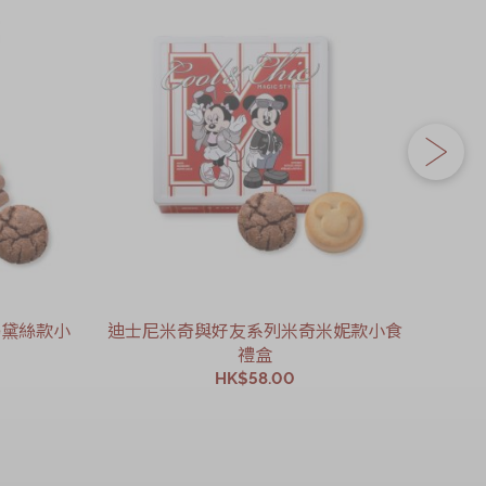
鴨黛絲款小
迪士尼米奇與好友系列米奇米妮款小食
迪
禮盒
HK$58.00
加入購物車