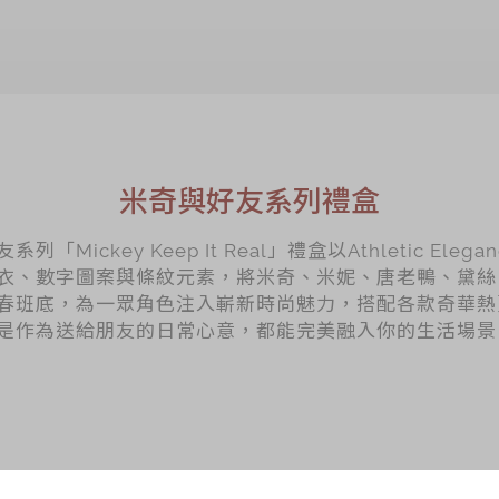
米奇與好友系列禮盒
Mickey Keep It Real」禮盒以Athletic Elega
衣、數字圖案與條紋元素，將米奇、米妮、唐老鴨、黛絲
春班底，為一眾角色注入嶄新時尚魅力，搭配各款奇華熱
是作為送給朋友的日常心意，都能完美融入你的生活場景