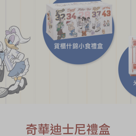
S
奇華迪士尼禮盒