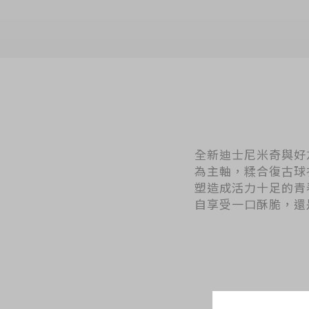
全新迪士尼米奇與好友系列「
為主軸，糅合復古球
塑造成活力十足的青
自享受一口酥脆，還