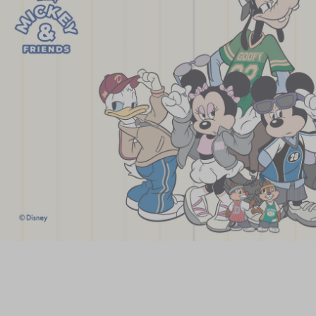
奇華網誌
節日時令食品
茗茶系列
奇華迪士尼禮盒
奇華LINE FRIEND
禮盒
所有產品
產品價目表
EN
简体