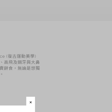
nce (復古運動美學)
、高飛及鋼牙與大鼻
賣餅食，無論是想獨
。