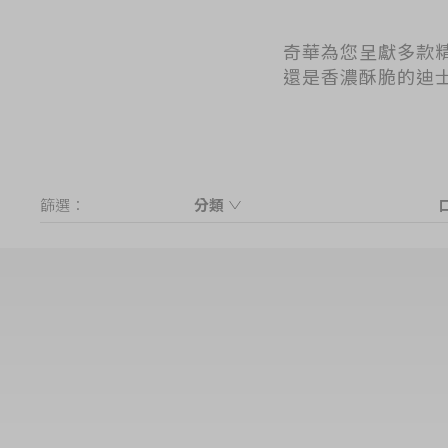
奇華為您呈獻多款
還是香濃酥脆的迪
篩選：
分類
迪士尼人氣禮盒
米奇與好友系列禮盒
小熊維尼系列小食禮盒
魔雪奇緣、公主系列餅乾禮盒