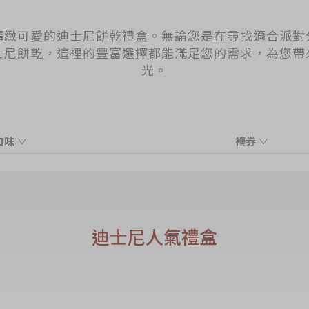
精緻可愛的迪士尼餅乾禮盒。無論您是在尋找適合派對
士尼餅乾，這裡的豐富選擇都能滿足您的需求，為您帶
光。
口味
禮券
牛油
現貨
什錦
米奇、米妮曲奇各1件及心形士多啤梨曲奇2件
迪士尼人氣禮盒