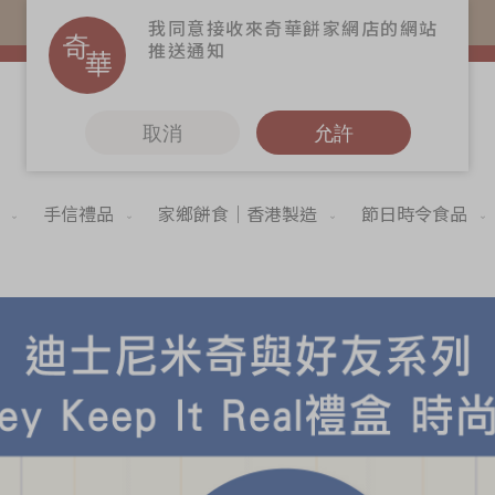
易賞錢會員憑推廣碼購買現貨產品可賺易賞錢($5=1分)
我同意接收來奇華餅家網店的網站
推送通知
取消
允許
手信禮品
家鄉餅食｜香港製造
節日時令食品
更多
6
奇華Fans
奇華工作坊
奇華茶室
聯絡奇華
造
加入奇華