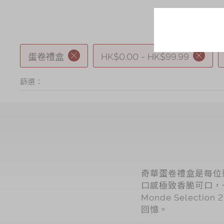
蛋卷禮盒
HK$0.00 - HK$99.99
篩選：
奇華蛋卷禮盒是每位
口感極致香脆可口，
Monde Selec
回憶。