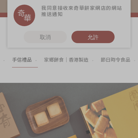
易賞錢會員憑推廣碼購買現貨產品可賺易賞錢($5=1分)
我同意接收來奇華餅家網店的網站
推送通知
取消
允許
手信禮品
家鄉餅食｜香港製造
節日時令食品
更多
6
奇華Fans
奇華工作坊
奇華茶室
聯絡奇華
造
加入奇華