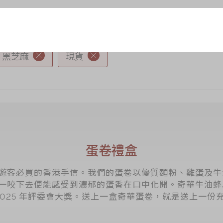
黑芝麻
現貨
蛋卷禮盒
遊客必買的香港手信。我們的蛋卷以優質麵粉、雞蛋及牛
一咬下去便能感受到濃郁的蛋香在口中化開。奇華牛油蜂
tion 2025 年評委會大獎。送上一盒奇華蛋卷，就是送上