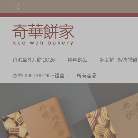
香港至尊月餅 2026
賀年食品
嫁女餅 | 嫁喜禮餅
關於奇華
奇華餅食
奇華傳奇
香港至尊月餅 202
奇華LINE FRIENDS禮盒
所有產品
最新推廣
賀年食品
分店網絡
嫁女餅 | 嫁喜禮餅
商務銷售
手信禮品
嫁喜須知
家鄉餅食｜香港製