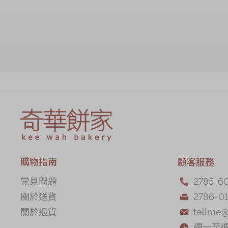
購物指南
顧客服務
常見問題
2785-6

關於送貨
2786-01

關於退貨
tellme

週一至週五
