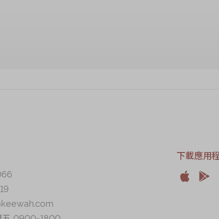
下載應用
066


19
Apple
And
@keewah.com
 0900-1800