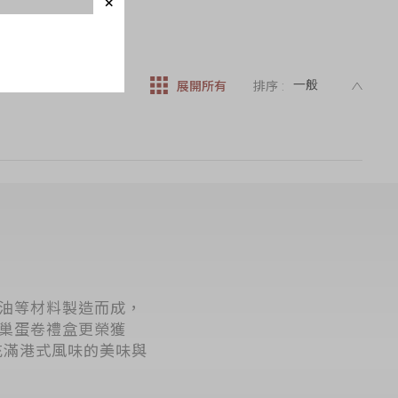
DESC
展開所有
排序 :
油等材料製造而成，
巢蛋卷禮盒更榮獲
一份充滿港式風味的美味與