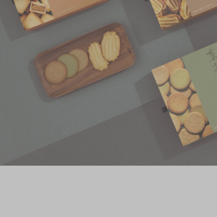
奇華網誌
節日時令食品
茗茶系列
奇華迪士尼禮盒
奇華LINE FRIEND
禮盒
所有產品
產品價目表
EN
简体