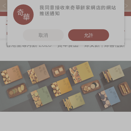
購物滿$368(折扣後)即免本地運費！
我同意接收來奇華餅家網店的網站
推送通知
我的購物
取消
允許
香港至尊月餅 2026
賀年食品
嫁女餅 | 嫁喜禮餅
關於奇華
奇華餅食
更多
所有產品
奇華傳奇
香港至尊月餅
奇華Fans
2026
最新推廣
奇華工作坊
賀年食品
分店網絡
奇華茶室
嫁女餅 | 嫁喜禮
商務銷售
聯絡奇華
餅
嫁喜須知
加入奇華
手信禮品
奇華網誌
家鄉餅食｜香港
製造