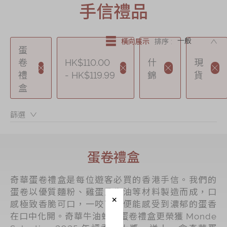
手信禮品
節日時令食品
茗茶系列
DE
奇華迪士尼禮盒
橫向展示
排序 :
蛋
奇華LINE
卷
HK$110.00
什
現
FRIENDS禮盒
禮
- HK$119.99
錦
貨
盒
所有產品
產品價目表
篩選：
EN
简体
蛋卷禮盒
奇華蛋卷禮盒是每位遊客必買的香港手信。我們的
蛋卷以優質麵粉、雞蛋及牛油等材料製造而成，口
感極致香脆可口，一咬下去便能感受到濃郁的蛋香
在口中化開。奇華牛油蜂巢蛋卷禮盒更榮獲 Monde