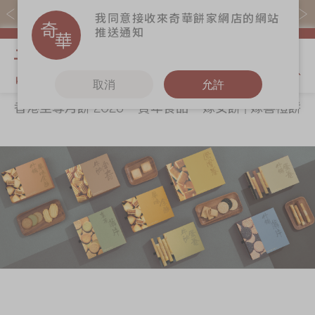
購物滿$368(折扣後)即免本地運費！
我同意接收來奇華餅家網店的網站
推送通知
我的購物
取消
允許
香港至尊月餅 2026
賀年食品
嫁女餅 | 嫁喜禮餅
關於奇華
奇華餅食
更多
所有產品
奇華傳奇
香港至尊月餅
奇華Fans
2026
最新推廣
奇華工作坊
賀年食品
分店網絡
奇華茶室
嫁女餅 | 嫁喜禮
商務銷售
聯絡奇華
餅
嫁喜須知
加入奇華
手信禮品
奇華網誌
家鄉餅食｜香港
製造