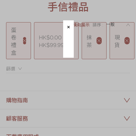
手信禮品
節日時令食品
茗茶系列
DE
奇華迪士尼禮盒
橫向展示
排序 :
蛋
奇華LINE
卷
HK$0.00 -
抹
現
FRIENDS禮盒
禮
HK$99.99
茶
貨
盒
所有產品
產品價目表
篩選：
EN
简体
購物指南
顧客服務