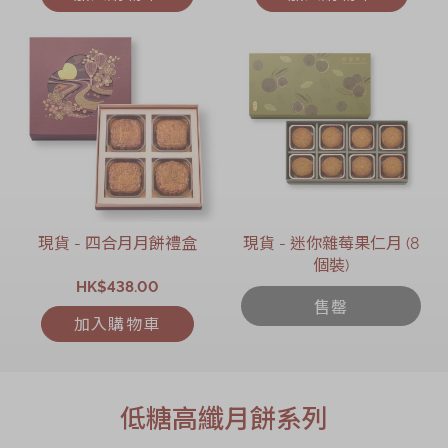
現貨 - 四合月月餅禮盒
現貨 - 迷你雜莓果仁月 (8
個裝)
HK$438.00
售罄
加入購物車
低糖高纖月餅系列