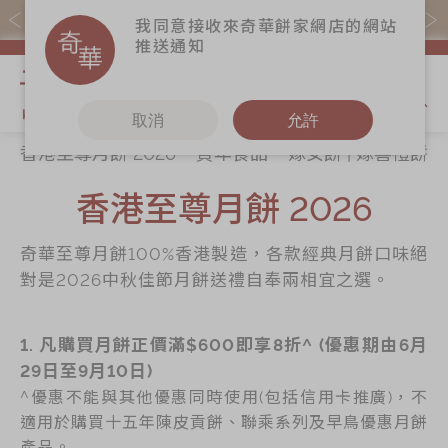
易賞錢會員憑推廣碼購買現貨產品可賺易賞錢($5=1分)
我同意接收來奇華餅家網店的網站
推送通知
我的購物
取消
允許
香港至尊月餅 2026
賀年食品
嫁女餅 | 嫁喜禮餅
關於奇華
奇華餅食
更多
所有產品
香港至尊月餅 2026
奇華傳奇
香港至尊月餅
奇華Fans
2026
最新推廣
奇華工作坊
奇華至尊月餅100%香港製造，各款經典月餅口味絕
賀年食品
分店網絡
奇華茶室
對是2026中秋佳節月餅送禮自奉兩相宜之選。
嫁女餅 | 嫁喜禮
商務銷售
聯絡奇華
餅
嫁喜須知
1. 凡購買月餅正價滿$600即享8折^ (優惠期由6月
加入奇華
手信禮品
29日至9月10日)
奇華網誌
家鄉餅食｜香港
^優惠不能與其他優惠同時使用(包括信用卡推廣)，不
製造
適用於購買十五年陳皮貢餅、聯乘系列及早鳥優惠月餅
產品。