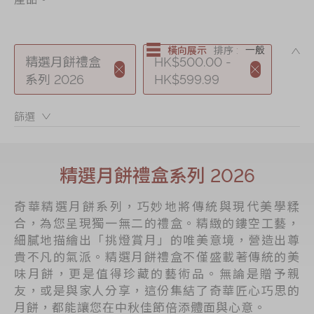
節日時令食品
茗茶系列
DE
橫向展示
排序 :
奇華迪士尼禮盒
精選月餅禮盒
HK$500.00 -
系列 2026
HK$599.99
奇華LINE
FRIENDS禮盒
篩選：
所有產品
產品價目表
精選月餅禮盒系列 2026
EN
简体
奇華精選月餅系列，巧妙地將傳統與現代美學糅
合，為您呈現獨一無二的禮盒。精緻的鏤空工藝，
細膩地描繪出「挑燈賞月」的唯美意境，營造出尊
貴不凡的氣派。精選月餅禮盒不僅盛載著傳統的美
味月餅，更是值得珍藏的藝術品。無論是贈予親
友，或是與家人分享，這份集結了奇華匠心巧思的
月餅，都能讓您在中秋佳節倍添體面與心意。