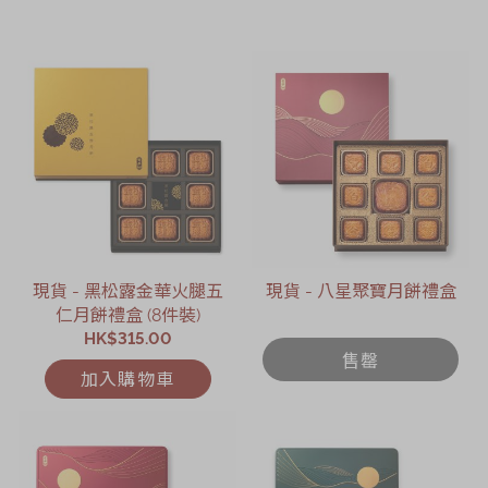
現貨 - 黑松露金華火腿五
現貨 - 八星聚寶月餅禮盒
仁月餅禮盒 (8件裝)
HK$315.00
售罄
加入購物車