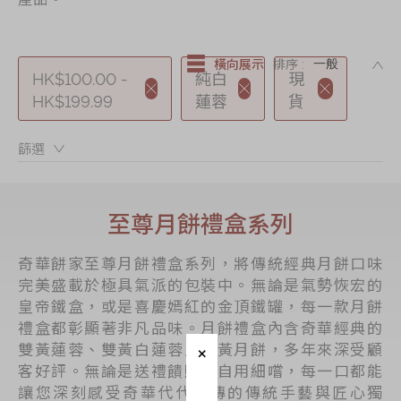
節日時令食品
茗茶系列
DE
橫向展示
排序 :
奇華迪士尼禮盒
HK$100.00 -
純白
現
HK$199.99
蓮蓉
貨
奇華LINE
FRIENDS禮盒
篩選：
所有產品
產品價目表
至尊月餅禮盒系列
EN
简体
奇華餅家至尊月餅禮盒系列，將傳統經典月餅口味
完美盛載於極具氣派的包裝中。無論是氣勢恢宏的
皇帝鐵盒，或是喜慶嫣紅的金頂鐵罐，每一款月餅
禮盒都彰顯著非凡品味。月餅禮盒內含奇華經典的
雙黃蓮蓉、雙黃白蓮蓉及雙黃月餅，多年來深受顧
客好評。無論是送禮饋贈或自用細嚐，每一口都能
讓您深刻感受奇華代代相傳的傳統手藝與匠心獨