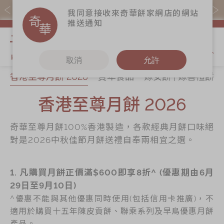
易賞錢會員憑推廣碼購買現貨產品可賺易賞錢($5=1分)
我同意接收來奇華餅家網店的網站
推送通知
我的購物
取消
允許
香港至尊月餅 2026
賀年食品
嫁女餅 | 嫁喜禮餅
關於奇華
奇華餅食
更多
所有產品
香港至尊月餅 2026
奇華傳奇
香港至尊月餅
奇華Fans
2026
最新推廣
奇華工作坊
奇華至尊月餅100%香港製造，各款經典月餅口味絕
賀年食品
分店網絡
奇華茶室
對是2026中秋佳節月餅送禮自奉兩相宜之選。
嫁女餅 | 嫁喜禮
商務銷售
聯絡奇華
餅
嫁喜須知
1. 凡購買月餅正價滿$600即享8折^ (優惠期由6月
加入奇華
手信禮品
29日至9月10日)
奇華網誌
家鄉餅食｜香港
^優惠不能與其他優惠同時使用(包括信用卡推廣)，不
製造
適用於購買十五年陳皮貢餅、聯乘系列及早鳥優惠月餅
產品。