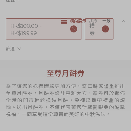
節日時令食品
茗茶系列
DE
橫向展示
排序 :
奇華迪士尼禮盒
HK$100.00 -
禮
HK$199.99
券
奇華LINE
FRIENDS禮盒
篩選：
所有產品
產品價目表
至尊月餅券
EN
简体
為了讓您的送禮體驗更加方便，奇華餅家隆重推出
至尊月餅券。月餅券設計高雅大方，憑券可於遍佈
全港的門市輕鬆換領月餅，免卻您攜帶禮盒的煩
惱。送出月餅券，不僅代表著您對摯愛親朋的誠摯
祝福，一同享受這份尊貴而美好的中秋滋味。