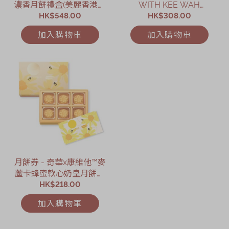
濃香月餅禮盒(美麗香港．
WITH KEE WAH
限定版)禮券
HK$548.00
BAKERY什錦奶皇月餅旋
HK$308.00
轉音樂禮盒禮券
加入購物車
加入購物車
月餅券 - 奇華x康維他™麥
蘆卡蜂蜜軟心奶皇月餅禮
HK$218.00
盒禮券
加入購物車