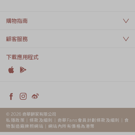
購物指南
顧客服務
下載應用程式


Apple
Android



Facebook
Instagram
Weiblog
© 2026 奇華餅家有限公司
私隱政策
|
條款及細則
|
奇華Fans會員計劃條款及細則
|
食
物製造廠牌照網站
| 網站內所有價格為港幣