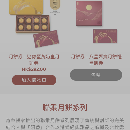
月餅券 - 迷你蛋黃奶皇月
月餅券 - 八星聚寶月餅禮
餅券
盒餅券
HK$292.00
售罄
加入購物車
聯乘月餅系列
奇華餅家推出的聯乘月餅系列展現了傳統與創新的完美
結合。與「研香」合作以港式經典甜品芝麻糊及合桃露