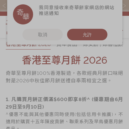
購物滿$368(折扣後)即免本地運費！
我同意接收來奇華餅家網店的網站
推送通知
我的購物
取消
允許
香港至尊月餅 2026
賀年食品
嫁女餅 | 嫁喜禮餅
關於奇華
奇華餅食
更多
所有產品
香港至尊月餅 2026
奇華傳奇
香港至尊月餅
奇華Fans
2026
最新推廣
奇華工作坊
奇華至尊月餅100%香港製造，各款經典月餅口味絕
賀年食品
分店網絡
奇華茶室
對是2026中秋佳節月餅送禮自奉兩相宜之選。
嫁女餅 | 嫁喜禮
商務銷售
聯絡奇華
餅
嫁喜須知
1. 凡購買月餅正價滿$600即享8折^ (優惠期由6月
加入奇華
手信禮品
29日至9月10日)
奇華網誌
家鄉餅食｜香港
^優惠不能與其他優惠同時使用(包括信用卡推廣)，不
製造
適用於購買十五年陳皮貢餅、聯乘系列及早鳥優惠月餅
產品。