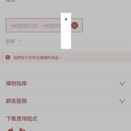
節日時令食品
茗茶系列
奇華迪士尼禮盒
HK$150.00 - HK$159.99
奇華LINE
篩選：
FRIENDS禮盒
所有產品
我們找不到符合選擇的商品。
產品價目表
EN
简体
購物指南
顧客服務
下載應用程式