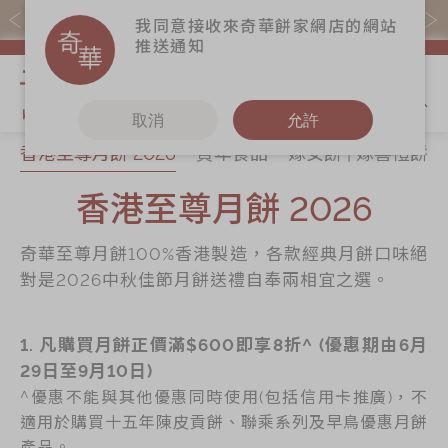
購物滿$368(折扣後)即免本地運費！
我同意接收來奇華餅家網店的網站
推送通知
我的購物
取消
允許
香港至尊月餅 2026
賀年食品
嫁女餅 | 嫁喜禮餅
關於奇華
奇華餅食
更多
所有產品
香港至尊月餅 2026
奇華傳奇
香港至尊月餅
奇華Fans
2026
最新推廣
奇華工作坊
奇華至尊月餅100%香港製造，各款經典月餅口味絕
賀年食品
分店網絡
奇華茶室
對是2026中秋佳節月餅送禮自奉兩相宜之選。
嫁女餅 | 嫁喜禮
商務銷售
聯絡奇華
餅
嫁喜須知
1. 凡購買月餅正價滿$600即享8折^ (優惠期由6月
加入奇華
手信禮品
29日至9月10日)
奇華網誌
家鄉餅食｜香港
^優惠不能與其他優惠同時使用(包括信用卡推廣)，不
製造
適用於購買十五年陳皮貢餅、聯乘系列及早鳥優惠月餅
產品。