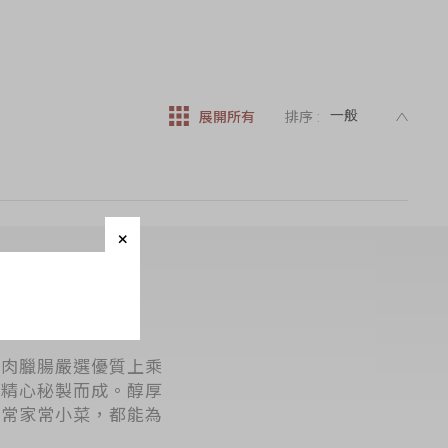
DESC
展開所有
排序 :
切肉臘腸嚴選優質上乘
例精心秘製而成。醇厚
日常家常小菜，都能為