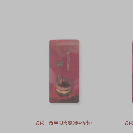
現貨 - 奇華切肉臘腸(4條裝)
現貨