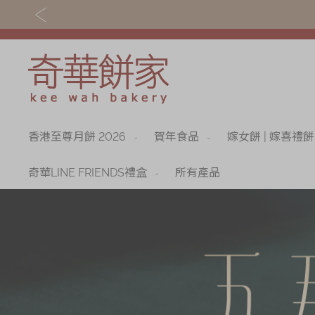
香港至尊月餅 2026
賀年食品
嫁女餅 | 嫁喜禮餅
關於奇華
奇華餅食
奇華傳奇
香港至尊月餅 202
奇華LINE FRIENDS禮盒
所有產品
最新推廣
賀年食品
分店網絡
嫁女餅 | 嫁喜禮餅
商務銷售
手信禮品
嫁喜須知
家鄉餅食｜香港製