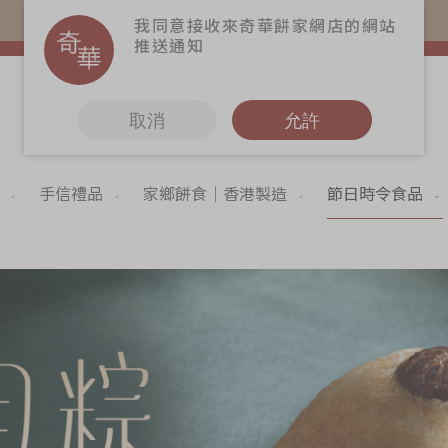
易賞錢會員憑推廣碼購買現貨產品可賺易賞錢($5=1分)
我同意接收來奇華餅家網店的網站
推送通知
取消
允許
手信禮品
家鄉餅食｜香港製造
節日時令食品
更多
6
奇華Fans
奇華工作坊
奇華茶室
聯絡奇華
造
加入奇華