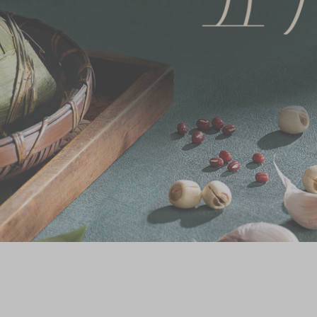
奇華網誌
節日時令食品
茗茶系列
奇華迪士尼禮盒
奇華LINE FRIEND
禮盒
所有產品
產品價目表
EN
简体