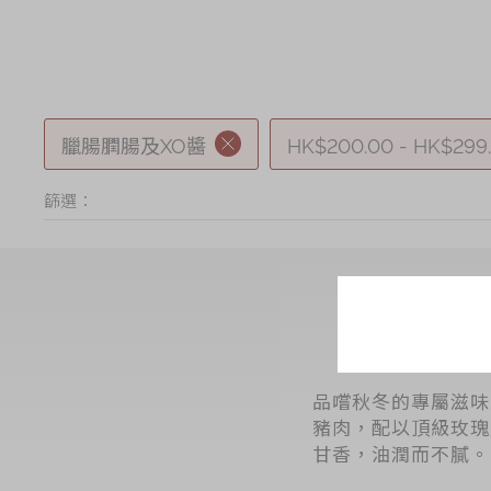
臘腸膶腸及XO醬
HK$200.00 - HK$299
篩選：
品嚐秋冬的專屬滋味
豬肉，配以頂級玫瑰
甘香，油潤而不膩。