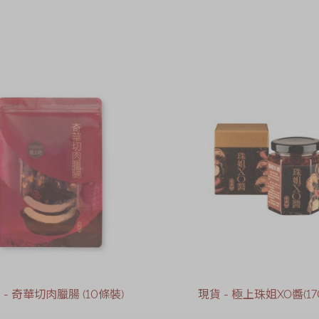
 - 奇華切肉臘腸 (10條裝)
現貨 - 極上珠姐XO醬(17