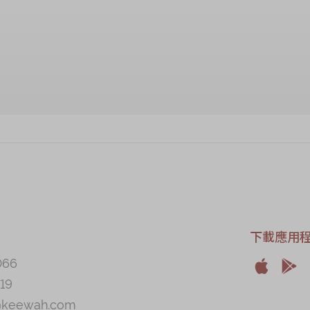
售罄
售罄
下載應用
066


19
Apple
And
@keewah.com