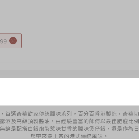
.99
臘腸膶腸及XO醬
，首選奇華餅家傳統臘味系列。百分百香港製造，奇華
露酒及高級頂製醬油，由經驗豐富的師傅以最佳肥瘦比
無論是配搭白飯炮製惹味甘香的臘味煲仔飯，還是作為
您帶來最正宗的港式傳統風味。