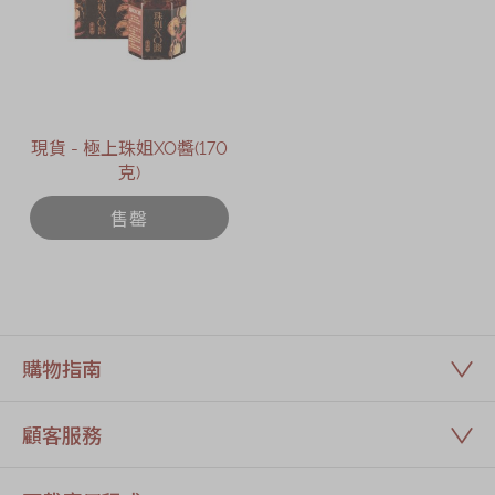
現貨 - 極上珠姐XO醬(170
克)
售罄
購物指南
顧客服務