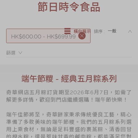
節日時令食品
節日時令食品
茗茶系列
奇華迪士尼禮盒
DE
橫向展示
排序 :
HK$600.00 - HK$699.99
奇華LINE
FRIENDS禮盒
篩選：
所有產品
產品價目表
端午節糭 - 經典五月粽系列
EN
简体
奇華網店五月粽訂貨期至2026年6月7日，如需了
解更多詳情，歡迎到門店繼續選購！端午節快樂！
端午佳節將至，奇華餅家秉承傳統優良工藝，精心
準備了多款美味的端午節糭。我們的五月粽系列選
用上乘食材，無論是足料豐盛的裹蒸粽、清香回甘
的梘水粽，還是惹味甘香的鹹肉粽，都能滿足您對