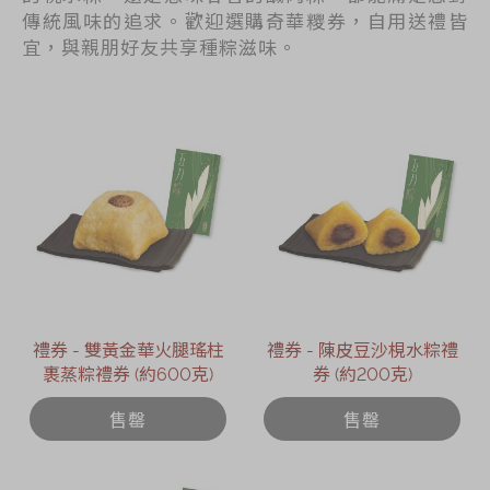
傳統風味的追求。歡迎選購奇華糭券，自用送禮皆
宜，與親朋好友共享種粽滋味。
禮券 - 雙黃金華火腿瑤柱
禮券 - 陳皮豆沙梘水粽禮
裹蒸粽禮券 (約600克)
券 (約200克)
售罄
售罄