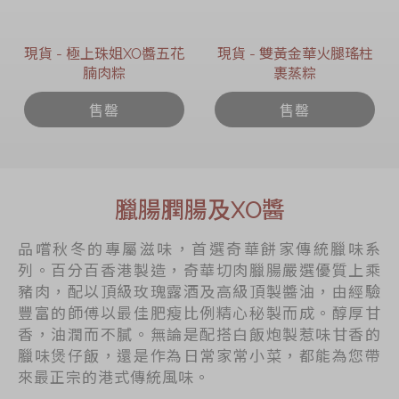
現貨 - 極上珠姐XO醬五花
現貨 - 雙黃金華火腿瑤柱
腩肉粽
裹蒸粽
售罄
售罄
臘腸膶腸及XO醬
品嚐秋冬的專屬滋味，首選奇華餅家傳統臘味系
列。百分百香港製造，奇華切肉臘腸嚴選優質上乘
豬肉，配以頂級玫瑰露酒及高級頂製醬油，由經驗
豐富的師傅以最佳肥瘦比例精心秘製而成。醇厚甘
香，油潤而不膩。無論是配搭白飯炮製惹味甘香的
臘味煲仔飯，還是作為日常家常小菜，都能為您帶
來最正宗的港式傳統風味。