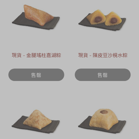
現貨 - 金腿瑤柱嘉湖粽
現貨 - 陳皮豆沙梘水粽
售罄
售罄