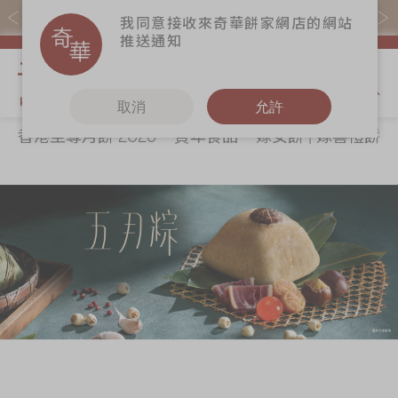
易賞錢會員憑推廣碼購買現貨產品可賺易賞錢($5=1分)
我同意接收來奇華餅家網店的網站
推送通知
我的購物
取消
允許
香港至尊月餅 2026
賀年食品
嫁女餅 | 嫁喜禮餅
關於奇華
奇華餅食
更多
所有產品
奇華傳奇
香港至尊月餅
奇華Fans
2026
最新推廣
奇華工作坊
賀年食品
分店網絡
奇華茶室
嫁女餅 | 嫁喜禮
商務銷售
聯絡奇華
餅
嫁喜須知
加入奇華
手信禮品
奇華網誌
家鄉餅食｜香港
製造