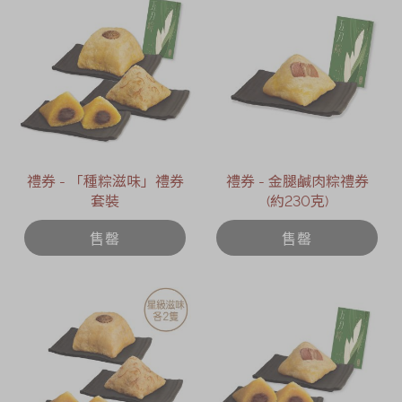
禮券 - 「種粽滋味」禮券
禮券 - 金腿鹹肉粽禮券
套裝
(約230克)
售罄
售罄