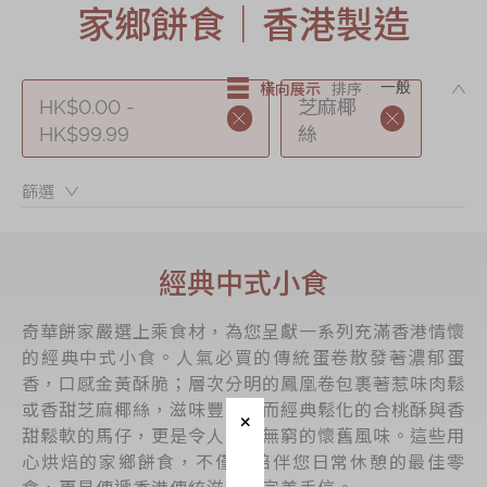
家鄉餅食｜香港製造
節日時令食品
茗茶系列
DE
奇華迪士尼禮盒
橫向展示
排序 :
HK$0.00 -
芝麻椰
奇華LINE
HK$99.99
絲
FRIENDS禮盒
篩選：
所有產品
產品價目表
經典中式小食
EN
简体
奇華餅家嚴選上乘食材，為您呈獻一系列充滿香港情懷
的經典中式小食。人氣必買的傳統蛋卷散發著濃郁蛋
香，口感金黃酥脆；層次分明的鳳凰卷包裹著惹味肉鬆
或香甜芝麻椰絲，滋味豐富；而經典鬆化的合桃酥與香
甜鬆軟的馬仔，更是令人回味無窮的懷舊風味。這些用
心烘焙的家鄉餅食，不僅是陪伴您日常休憩的最佳零
食，更是傳遞香港傳統滋味的完美手信。