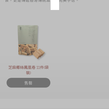
芝麻椰絲鳳凰卷 11件(袋
裝)
售罄