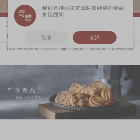
購物滿$368(折扣後)即免本地運費！
我同意接收來奇華餅家網店的網站
推送通知
我的購物
取消
允許
香港至尊月餅 2026
賀年食品
嫁女餅 | 嫁喜禮餅
關於奇華
奇華餅食
更多
所有產品
奇華傳奇
香港至尊月餅
奇華Fans
2026
最新推廣
奇華工作坊
賀年食品
分店網絡
奇華茶室
嫁女餅 | 嫁喜禮
商務銷售
聯絡奇華
餅
嫁喜須知
加入奇華
手信禮品
奇華網誌
家鄉餅食｜香港
製造