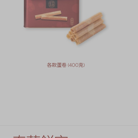
各款蛋卷 (400克)
售罄