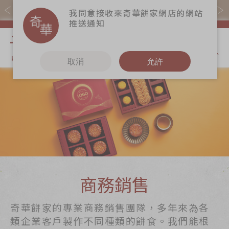
易賞錢會員憑推廣碼購買現貨產品可賺易賞錢($5=1分)
我同意接收來奇華餅家網店的網站
推送通知
我的購物
取消
允許
關於奇華
奇華餅食
更多
奇華傳奇
香港至尊月餅
奇華Fans
2026
最新推廣
奇華工作坊
賀年食品
分店網絡
奇華茶室
嫁女餅 | 嫁喜禮
商務銷售
聯絡奇華
餅
嫁喜須知
加入奇華
商務銷售
手信禮品
奇華網誌
家鄉餅食｜香港
奇華餅家的專業商務銷售團隊，多年來為各
製造
類企業客戶製作不同種類的餅食。我們能根