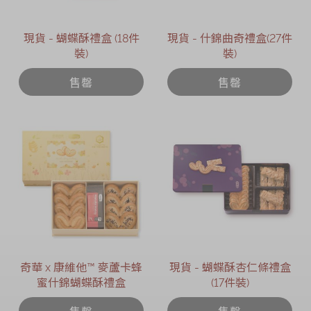
現貨 - 蝴蝶酥禮盒 (18件
現貨 - 什錦曲奇禮盒(27件
裝)
裝)
售罄
售罄
奇華 x 康維他™ 麥蘆卡蜂
現貨 - 蝴蝶酥杏仁條禮盒
蜜什錦蝴蝶酥禮盒
(17件裝)
售罄
售罄