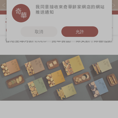
易賞錢會員憑推廣碼購買現貨產品可賺易賞錢($5=1分)
我同意接收來奇華餅家網店的網站
推送通知
我的購物
取消
允許
香港至尊月餅 2026
賀年食品
嫁女餅 | 嫁喜禮餅
關於奇華
奇華餅食
更多
所有產品
奇華傳奇
香港至尊月餅
奇華Fans
2026
最新推廣
奇華工作坊
賀年食品
分店網絡
奇華茶室
嫁女餅 | 嫁喜禮
商務銷售
聯絡奇華
餅
嫁喜須知
加入奇華
手信禮品
奇華網誌
家鄉餅食｜香港
製造