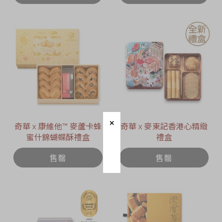
奇華 x 康維他™ 麥蘆卡蜂
奇華 x 麥東記香港心精緻
蜜什錦蝴蝶酥禮盒
禮盒
售罄
售罄