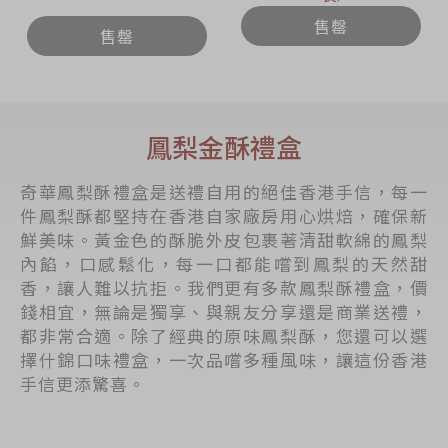
售罄
售罄
鳳梨金酥禮盒
奇華鳳梨酥禮盒是送禮自用的絕佳香港手信，每一
件鳳梨酥都堅持在香港自家廠房用心烘焙，確保新
鮮美味。黃金色的酥脆外皮包裹著清甜軟綿的鳳梨
內餡，口感鬆化，每一口都能嚐到鳳梨的天然甜
香，讓人難以抗拒。我們更有多款鳳梨酥禮盒，價
錢相宜，無論是獨享、與親友分享還是商業送禮，
都非常合適。除了經典的原味鳳梨酥，您還可以選
擇什錦口味禮盒，一次品嚐多種風味，讓這份香港
手信更添驚喜。