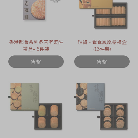
香港都會系列冬蓉老婆餅
現貨 - 鴛鴦鳳凰卷禮盒
禮盒– 5件裝
(16件裝)
售罄
售罄