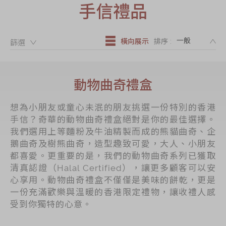
手信禮品
節日時令食品
茗茶系列
DE
奇華迪士尼禮盒
橫向展示
排序 :
篩選：
奇華LINE
FRIENDS禮盒
動物曲奇禮盒
所有產品
想為小朋友或童心未泯的朋友挑選一份特別的香港
產品價目表
手信？奇華的動物曲奇禮盒絕對是你的最佳選擇。
我們選用上等麵粉及牛油精製而成的熊貓曲奇、企
EN
简体
鵝曲奇及樹熊曲奇，造型趣致可愛，大人、小朋友
都喜愛。更重要的是，我們的動物曲奇系列已獲取
清真認證（Halal Certified），讓更多顧客可以安
心享用。動物曲奇禮盒不僅僅是美味的餅乾，更是
一份充滿歡樂與溫暖的香港限定禮物，讓收禮人感
受到你獨特的心意。