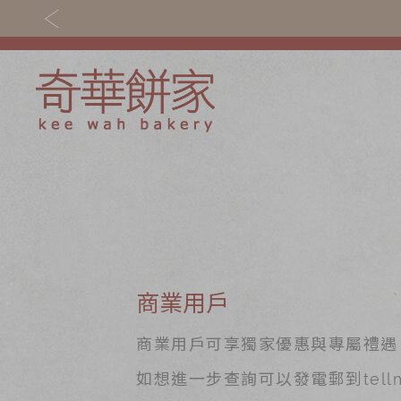
關於奇華
奇華餅食
奇華傳奇
香港至尊月餅 202
最新推廣
賀年食品
分店網絡
嫁女餅 | 嫁喜禮餅
商業用戶
商務銷售
手信禮品
商業用戶可享獨家優惠與專屬禮遇
嫁喜須知
如想進一步查詢可以發電郵到tellme
家鄉餅食｜香港製