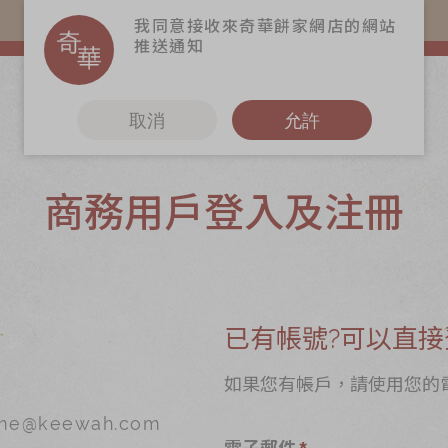
購物滿$368(折扣後)即免本地運費！
我同意接收來奇華餅家網店的網站
推送通知
取消
允許
商務用戶登入及注冊
更多
6
奇華Fans
奇華工作坊
奇華茶室
已有帳號?可以直接
聯絡奇華
如果您有帳戶，請使用您的
@keewah.com
造
加入奇華
電子郵件