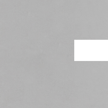
奇華網誌
節日時令食品
茗茶系列
奇華迪士尼禮盒
奇華LINE FRIEND
禮盒
所有產品
產品價目表
EN
简体