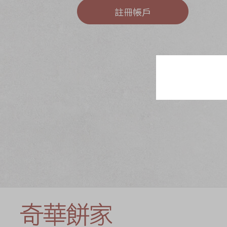
奇華網誌
節日時令食品
註冊帳戶
茗茶系列
奇華迪士尼禮盒
奇華LINE FRIEND
禮盒
所有產品
產品價目表
EN
简体