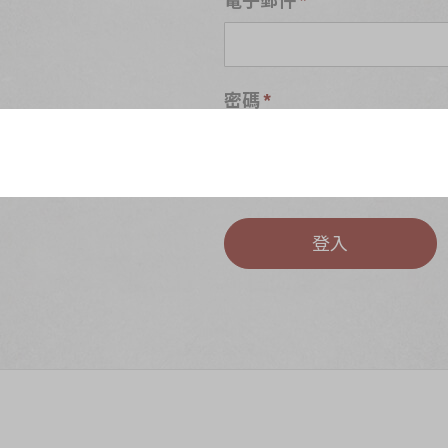
密碼
S
忘記密碼?
登入