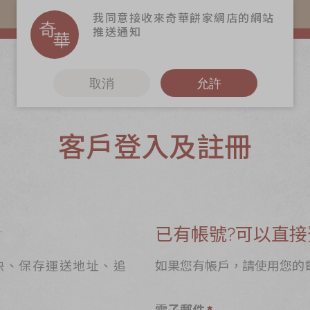
易賞錢會員憑推廣碼購買現貨產品可賺易賞錢($5=1分)
我同意接收來奇華餅家網店的網站
推送通知
取消
允許
客戶登入及註冊
更多
6
奇華Fans
奇華工作坊
奇華茶室
已有帳號?可以直接
聯絡奇華
快、保存運送地址、追
如果您有帳戶，請使用您的
造
加入奇華
電子郵件