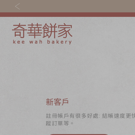
關於奇華
奇華餅食
奇華傳奇
香港至尊月餅 202
最新推廣
賀年食品
分店網絡
嫁女餅 | 嫁喜禮餅
新客戶
商務銷售
手信禮品
註冊帳戶有很多好處: 結帳速度更
蹤訂單等。
嫁喜須知
家鄉餅食｜香港製