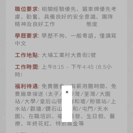
迪士尼系列
相關經驗優先、鏟車牌優先考
職位要求:
奇华LINE
慮、勤奮、具備良好的安全意識、團隊
FRIENDS礼盒
精神及良好工作 態度
所有产品
學歷不拘、一般粵語，懂讀寫
學歷要求:
产品价目表
中文
大埔工業村大貴街1號
工作地點:
EN
繁體
上午8:15 - 下午4:45 (8.5小
工作時間:
時)
免費膳食、有薪用膳時間、免
福利待遇:
費廠車接送 (太子/長沙灣/荃灣/大圍
站/大學/皇后山邨/ 聯和墟/粉嶺站/上
水站/觀塘/鑽石山/太和/屯門/天水
圍)、在職培訓、福食派發、生日假、醫
療、年終花紅、特別獎金等