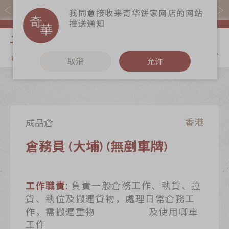
易赏钱会员凭推广码购买现货产品可赚易赏钱($5=1分)
我同意接收来奇华饼家网店的网站
推送通知
我的购物
取消
允许
关于奇华
奇华饼食
更多
奇华传奇
至尊月饼
奇华Fans
最新推广
贺年食品
奇华工作坊
成品倉
香港
分店网络
嫁喜礼饼
奇华茶室
倉務員 (大埔) (無剷車牌)
商务销售
手信礼品
联络奇华
嫁喜须知
家乡饼食
加入奇华
負責一般倉務工作、執貨、拉
工作職責:
奇华网志
时令食品
貨、執位及搬運貨物，處理日常倉務工
作，需搬運重物 及使用唧車
茗茶系列
工作