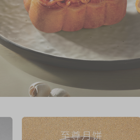
月饼礼盒
奇华网志
时令食品
糅合悠久传统与创新精神，把千锤百练的制饼技
奇华本着「用心制饼，以质取胜」的理念，采用
艺世代传承，廷续奇华饼家的传奇故事。
优质食材及先进技术，呈献引以为傲的产品。
茗茶系列
正式登场
迪士尼系列
奇华传奇
奇华传奇
奇华LINE FRIEND
礼盒
所有产品
产品价目表
EN
繁體
至尊月饼