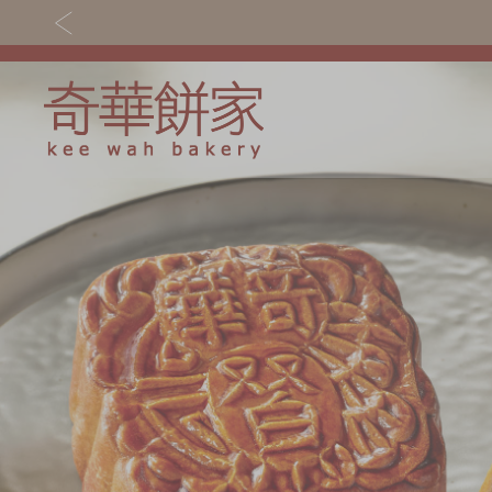
迪斯尼米
关于奇华
奇华饼食
奇华传奇
至尊月饼
奇华
奇华
奇与好友
最新推广
贺年食品
分店网络
嫁喜礼饼
饼艺传承
良心制造
系列 中秋
商务销售
手信礼品
嫁喜须知
家乡饼食