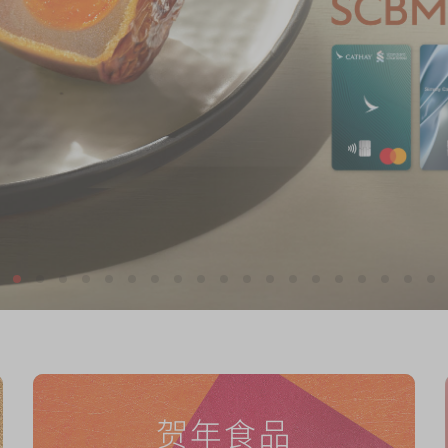
S
贺年食品