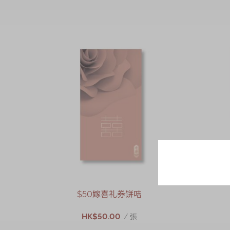
$50嫁喜礼券饼咭
HK$50.00
/ 張