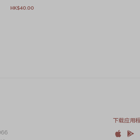
HK$40.00
售罄
加入购物车
下载应用
066

