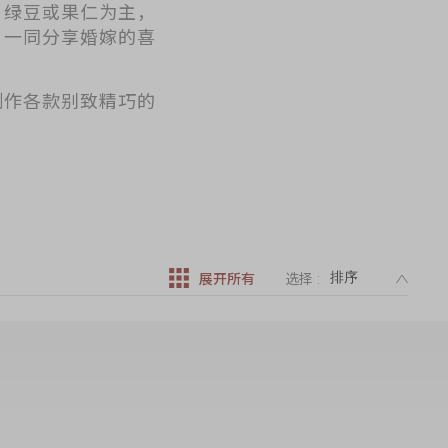
、绿豆或果仁为主，
，一同分享婚嫁的喜
制作各款别致精巧的
DESC
展开所有
选择 :