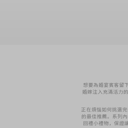
加入购物车
想要為婚宴賓客留下難
婚嫁注入充滿活力的可
正在煩惱如何挑選完美
的最佳推薦。系列內
回禮小禮物，保證讓大