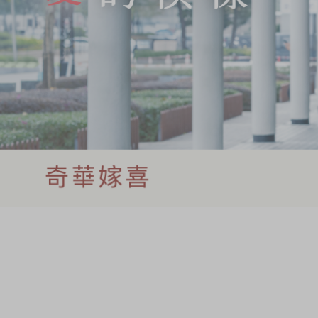
奇华网志
时令食品
茗茶系列
迪士尼系列
奇华LINE FRIEND
礼盒
所有产品
产品价目表
EN
繁體