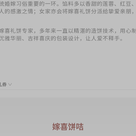
统婚嫁习俗重要的一环。馅料多以香甜的莲蓉、红豆
人的感激之情；女家亦会将嫁喜礼饼分派给挚爱亲朋
嫁喜礼饼专家，多年来一直以精湛的造饼技术，用心
优雅华丽、吉祥喜庆的包装设计，让人爱不释手。
礼券
Voucher
roduct
嫁喜饼咭