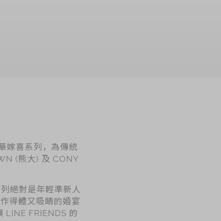
加入购物车
 奇華嫁喜系列，為傳統
(熊大) 及 CONY
乘系列絕對是年輕準新人
用作得體又吸睛的婚宴
E FRIENDS 的