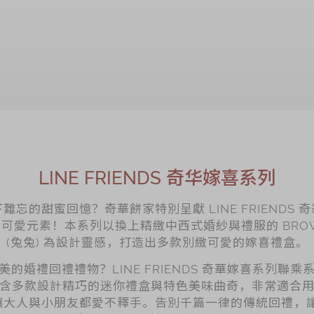
加入购物车
加入购物车
LINE FRIENDS 奇华嫁喜系列
忘的甜蜜回憶？奇華餅家特別呈獻 LINE FRIENDS
愛元素！本系列以換上精緻中西式婚紗與禮服的 BROWN 
(兔兔) 為設計靈感，打造出多款別緻可愛的嫁喜禮盒。
的婚禮回禮禮物？LINE FRIENDS 奇華嫁喜系列聯
含多款設計精巧的迷你禮盒與特色美味曲奇，非常適合
人與小朋友都愛不釋手。告別千篇一律的傳統回禮，讓 LIN