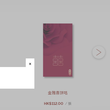
金雅喜饼咭
HK$112.00
/ 張