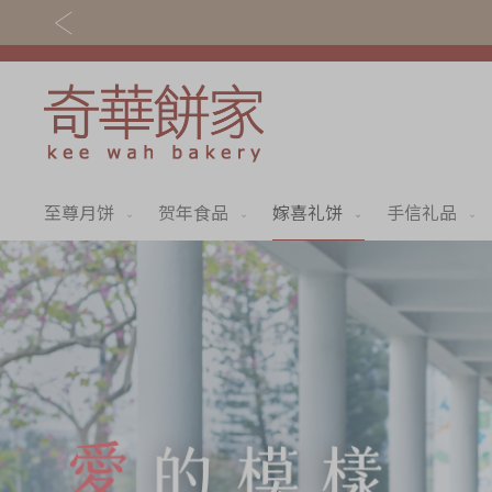
至尊月饼
贺年食品
嫁喜礼饼
手信礼品
关于奇华
奇华饼食
奇华传奇
至尊月饼
最新推广
贺年食品
分店网络
嫁喜礼饼
商务销售
手信礼品
嫁喜须知
家乡饼食