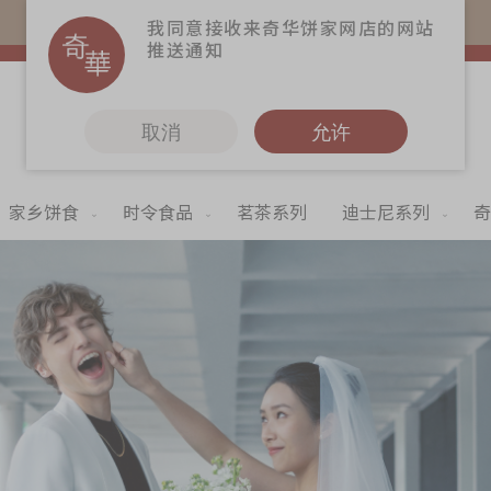
易赏钱会员凭推广码购买现货产品可赚易赏钱($5=1分)
我同意接收来奇华饼家网店的网站
推送通知
取消
允许
家乡饼食
时令食品
茗茶系列
迪士尼系列
奇
更多
奇华Fans
奇华工作坊
奇华茶室
联络奇华
加入奇华