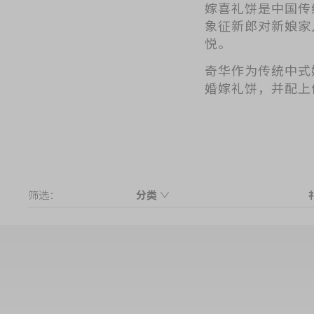
嫁喜礼饼是中国传
象征新郎对新娘家
悦。
奇华作为传统中式
婚嫁礼饼，并配上
筛选：
分类
嫁喜饼咭
LINE FRIENDS 奇华嫁喜系列
P