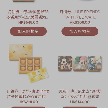
月饼券 - 奇华x国窖1573
月饼券 - LINE FRIENDS
浓香月饼礼盒(美丽香港．
WITH KEE WAH
限定版)礼券
HK$548.00
BAKERY什锦奶皇月饼旋
HK$308.00
转音乐礼盒礼券
加入购物车
加入购物车
月饼券 - 奇华x康维他™麦
现货 - 迪士尼米奇与好友
芦卡蜂蜜软心奶皇月饼礼
系列中秋月饼礼盒套装
HK$218.00
盒礼券
HK$144.00