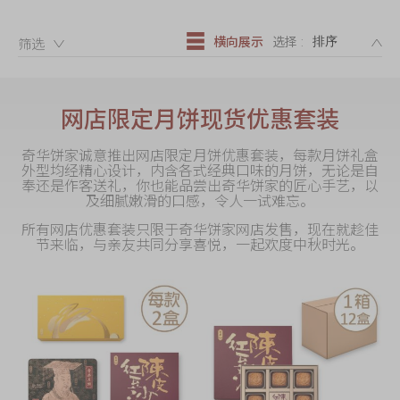
迪士尼系列
DE
奇华LINE
横向展示
选择 :
筛选：
FRIENDS礼盒
所有产品
网店限定月饼现货优惠套装
产品价目表
奇华饼家诚意推出网店限定月饼优惠套装，每款月饼礼盒
外型均经精心设计，内含各式经典口味的月饼，无论是自
EN
繁體
奉还是作客送礼，你也能品尝出奇华饼家的匠心手艺，以
及细腻嫩滑的口感，令人一试难忘。
所有网店优惠套装只限于奇华饼家网店发售，现在就趁佳
节来临，与亲友共同分享喜悦，一起欢度中秋时光。