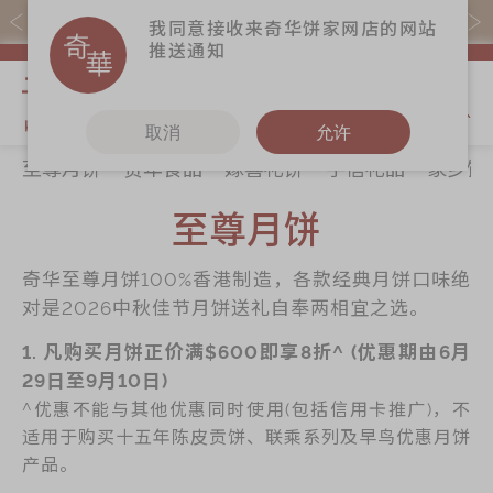
易赏钱会员凭推广码购买现货产品可赚易赏钱($5=1分)
我同意接收来奇华饼家网店的网站
推送通知
我的购物
取消
允许
至尊月饼
贺年食品
嫁喜礼饼
手信礼品
家乡饼
关于奇华
奇华饼食
更多
所有产品
至尊月饼
奇华传奇
至尊月饼
奇华Fans
最新推广
贺年食品
奇华工作坊
奇华至尊月饼100%香港制造，各款经典月饼口味绝
分店网络
嫁喜礼饼
奇华茶室
对是2026中秋佳节月饼送礼自奉两相宜之选。
商务销售
手信礼品
联络奇华
1. 凡购买月饼正价满$600即享8折^ (优惠期由6月
嫁喜须知
家乡饼食
加入奇华
29日至9月10日)
^优惠不能与其他优惠同时使用(包括信用卡推广)，不
奇华网志
时令食品
适用于购买十五年陈皮贡饼、联乘系列及早鸟优惠月饼
茗茶系列
产品。