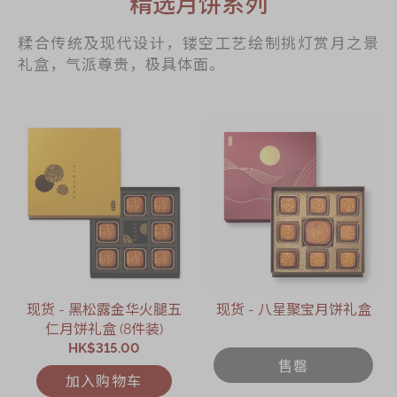
精选月饼系列
糅合传统及现代设计，镂空工艺绘制挑灯赏月之景
礼盒，气派尊贵，极具体面。
现货 - 黑松露金华火腿五
现货 - 八星聚宝月饼礼盒
仁月饼礼盒 (8件装)
HK$315.00
售罄
加入购物车