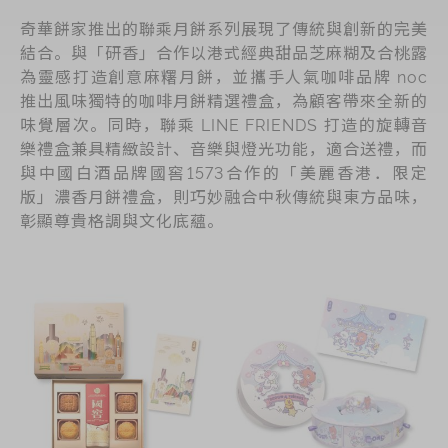
奇華餅家推出的聯乘月餅系列展現了傳統與創新的完美
結合。與「研香」合作以港式經典甜品芝麻糊及合桃露
為靈感打造創意麻糬月餅，並攜手人氣咖啡品牌 noc
推出風味獨特的咖啡月餅精選禮盒，為顧客帶來全新的
味覺層次。同時，聯乘 LINE FRIENDS 打造的旋轉音
樂禮盒兼具精緻設計、音樂與燈光功能，適合送禮，而
與中國白酒品牌國窖1573合作的「美麗香港．限定
版」濃香月餅禮盒，則巧妙融合中秋傳統與東方品味，
彰顯尊貴格調與文化底蘊。