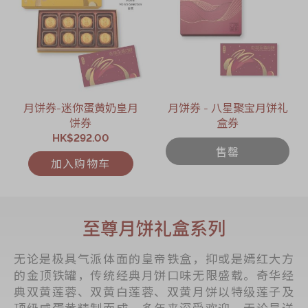
月饼券-迷你蛋黄奶皇月
月饼券 - 八星聚宝月饼礼
饼券
盒券
HK$292.00
售罄
加入购物车
至尊月饼礼盒系列
无论是极具气派体面的皇帝铁盒，抑或是嫣红大方
的金顶铁罐，传统经典月饼口味无限盛载。奇华经
典双黄莲蓉、双黄白莲蓉、双黄月饼以特级莲子及
顶级咸蛋黄精制而成，多年来深受欢迎。无论是送