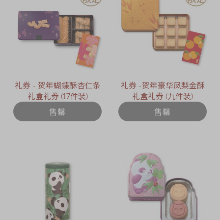
礼券 - 贺年蝴蝶酥杏仁条
礼券 -贺年豪华凤梨金酥
礼盒礼券 (17件装)
礼盒礼券 (九件装)
售罄
售罄