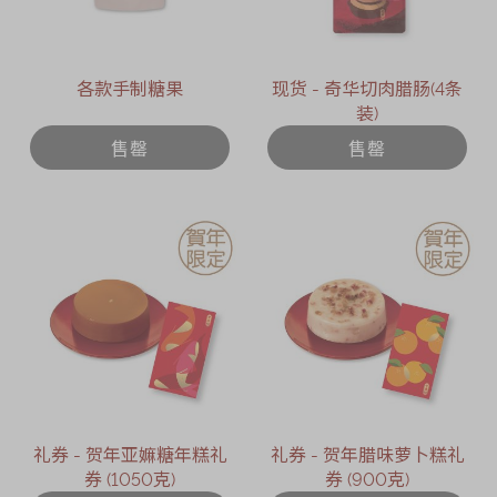
各款手制糖果
现货 - 奇华切肉腊肠(4条
装)
售罄
售罄
礼券 - 贺年亚嫲糖年糕礼
礼券 - 贺年腊味萝卜糕礼
券 (1050克)
券 (900克)