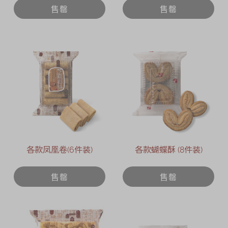
售罄
售罄
各款凤凰卷(6件装)
各款蝴蝶酥 (8件装)
售罄
售罄