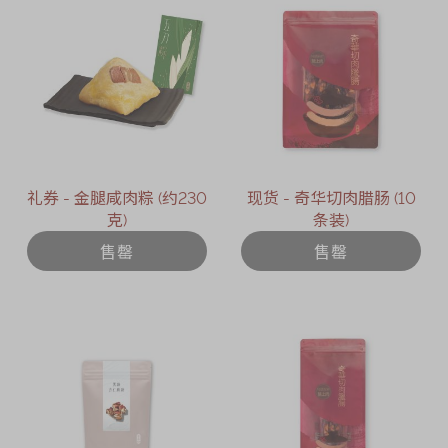
礼券 - 金腿咸肉粽 (约230
现货 - 奇华切肉腊肠 (10
克)
条装)
售罄
售罄