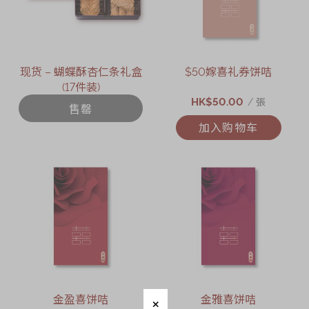
现货 – 蝴蝶酥杏仁条礼盒
$50嫁喜礼券饼咭
(17件装)
HK$50.00
/ 張
售罄
加入购物车
金盈喜饼咭
金雅喜饼咭