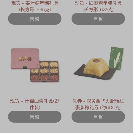
现货 - 姜汁糖年糕礼盒
现货 - 红枣糖年糕礼盒
(长方形-635克)
(长方形-635克)
售罄
售罄
现货 – 什锦曲奇礼盒(27
礼券 - 双黄金华火腿瑶柱
件装)
裹蒸粽礼券 (约600克)
售罄
售罄