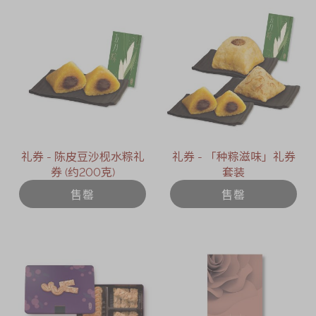
礼券 - 陈皮豆沙枧水粽礼
礼券 - 「种粽滋味」礼券
券 (约200克)
套装
售罄
售罄