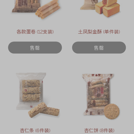
迪士尼系列
奇华LINE
FRIENDS礼盒
各款蛋卷 (12支装)
所有产品
土凤梨金酥 (单件装)
产品价目表
售罄
售罄
EN
繁體
杏仁条 (6件装)
杏仁饼 (8件装)