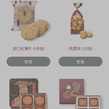
杏仁粒薄片 (5件装)
鸡蛋饼 (118克)
售罄
售罄