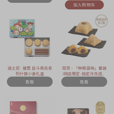
加入购物车
迪士尼 ∙ 彼思 反斗奇兵系
现货 - 「种粽滋味」套装
列什锦小食礼盒
(网店限定-指定冷冻送货
日期 : 2026年6月12日)
售罄
售罄