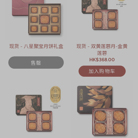
现货 - 八星聚宝月饼礼盒
现货 - 双黄莲蓉月-金黄
莲蓉
HK$368.00
售罄
加入购物车