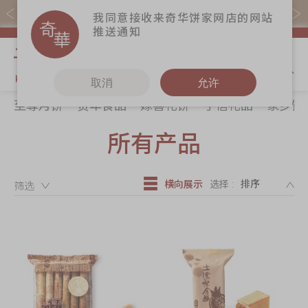
购物满$368(折扣后)即免本地运费！
我同意接收来奇华饼家网店的网站
推送通知
我的购物
取消
允许
至尊月饼
贺年食品
嫁喜礼饼
手信礼品
家乡饼
关于奇华
奇华饼食
更多
所有产品
所有产品
奇华传奇
至尊月饼
奇华Fans
最新推广
贺年食品
奇华工作坊
DE
横向展示
选择 :
分店网络
嫁喜礼饼
奇华茶室
筛选：
商务销售
手信礼品
联络奇华
嫁喜须知
家乡饼食
加入奇华
奇华网志
时令食品
茗茶系列