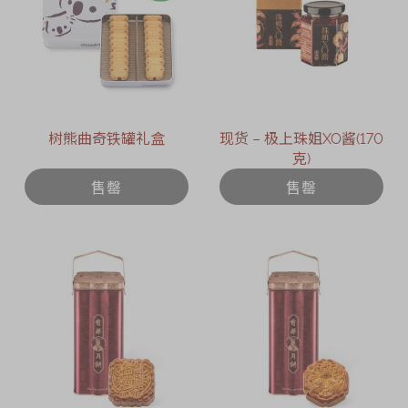
树熊曲奇铁罐礼盒
现货 – 极上珠姐XO酱(170
克)
售罄
售罄