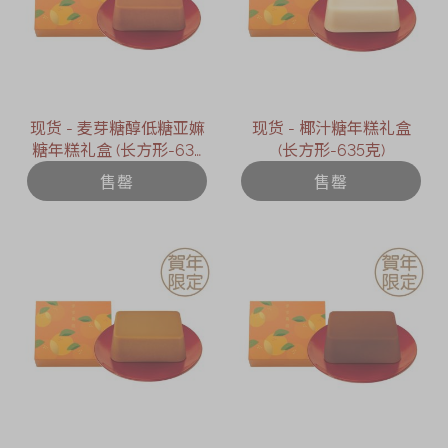
现货 - 麦芽糖醇低糖亚嫲
现货 - 椰汁糖年糕礼盒
糖年糕礼盒 (长方形-635
(长方形-635克)
克)
售罄
售罄