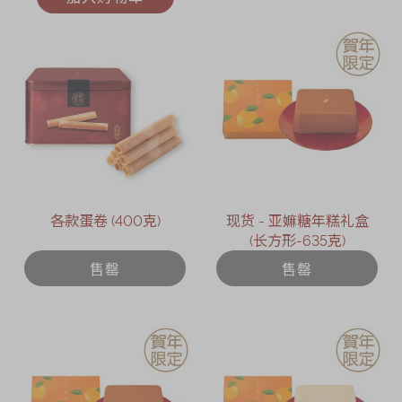
各款蛋卷 (400克)
现货 - 亚嫲糖年糕礼盒
(长方形-635克)
售罄
售罄