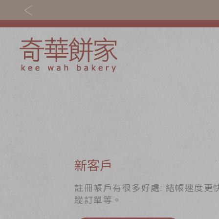
關於奇華
奇華餅食
奇華傳奇
香港至尊月餅 202
最新推廣
賀年食品
分店網絡
嫁女餅 | 嫁喜禮餅
新客戶
商務銷售
手信禮品
註冊帳戶有很多好處: 結帳速度更
蹤訂單等。
嫁喜須知
家鄉餅食｜香港製