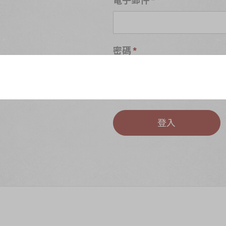
密碼
S
忘記密碼?
登入