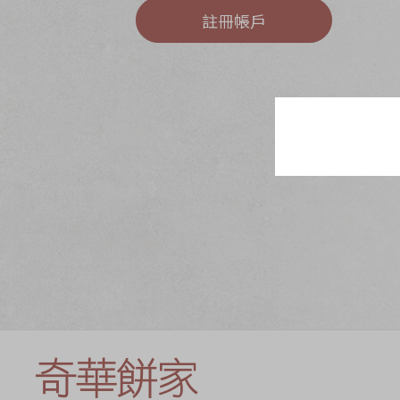
奇華網誌
節日時令食品
註冊帳戶
茗茶系列
奇華迪士尼禮盒
奇華LINE FRIEND
禮盒
所有產品
產品價目表
EN
简体