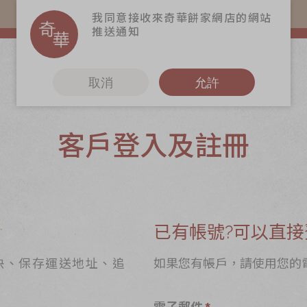
易賞錢會員憑推廣碼購買現貨產品可賺易賞錢($5=1分)
我同意接收來奇華餅家網店的網站
推送通知
取消
允許
客戶登入及註冊
更多
6
奇華Fans
奇華工作坊
奇華茶室
已有帳號?可以直接
聯絡奇華
快、保存運送地址、追
如果您有帳戶，請使用您的
造
加入奇華
電子郵件