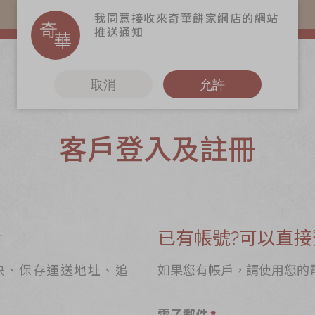
易賞錢會員憑推廣碼購買現貨產品可賺易賞錢($5=1分)
我同意接收來奇華餅家網店的網站
推送通知
取消
允許
客戶登入及註冊
更多
6
奇華Fans
奇華工作坊
奇華茶室
已有帳號?可以直接
聯絡奇華
快、保存運送地址、追
如果您有帳戶，請使用您的
造
加入奇華
電子郵件