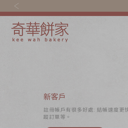
關於奇華
奇華餅食
奇華傳奇
香港至尊月餅 202
最新推廣
賀年食品
分店網絡
嫁女餅 | 嫁喜禮餅
新客戶
商務銷售
手信禮品
註冊帳戶有很多好處: 結帳速度更
蹤訂單等。
嫁喜須知
家鄉餅食｜香港製