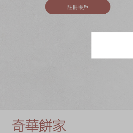
奇華網誌
節日時令食品
註冊帳戶
茗茶系列
奇華迪士尼禮盒
奇華LINE FRIEND
禮盒
所有產品
產品價目表
EN
简体