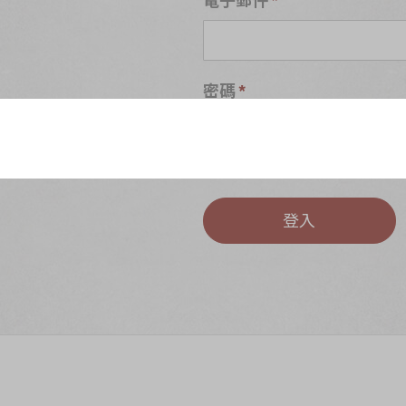
密碼
S
忘記密碼?
登入