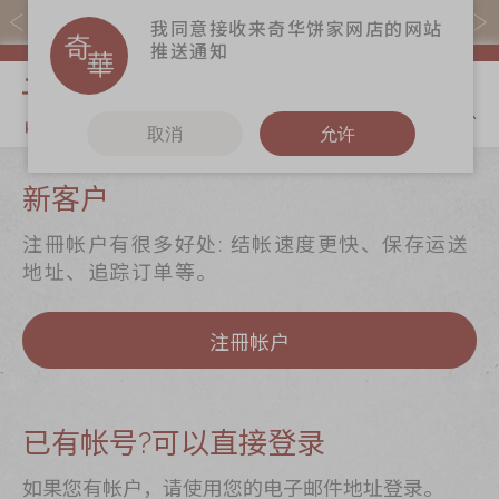
易赏钱会员凭推广码购买现货产品可赚易赏钱($5=1分)
我同意接收来奇华饼家网店的网站
推送通知
我的购物
取消
允许
关于奇华
奇华饼食
更多
新客户
奇华传奇
至尊月饼
奇华Fans
注冊帐户有很多好处: 结帐速度更快、保存运送
最新推广
贺年食品
奇华工作坊
地址、追踪订单等。
分店网络
嫁喜礼饼
奇华茶室
注冊帐户
商务销售
手信礼品
联络奇华
嫁喜须知
家乡饼食
加入奇华
奇华网志
时令食品
已有帐号?可以直接登录
茗茶系列
如果您有帐户，请使用您的电子邮件地址登录。