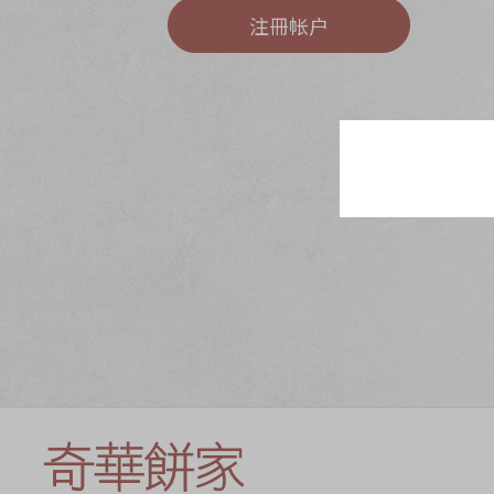
奇华网志
时令食品
注冊帐户
茗茶系列
迪士尼系列
奇华LINE FRIEND
礼盒
所有产品
产品价目表
EN
繁體