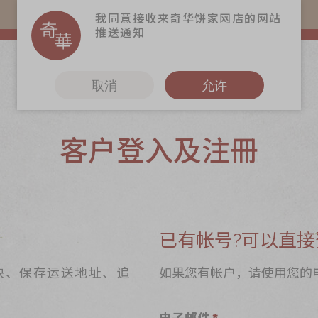
购物满$368(折扣后)即免本地运费！
我同意接收来奇华饼家网店的网站
推送通知
取消
允许
客户登入及注冊
更多
奇华Fans
奇华工作坊
奇华茶室
已有帐号?可以直接
联络奇华
快、保存运送地址、追
如果您有帐户，请使用您的
加入奇华
电子邮件