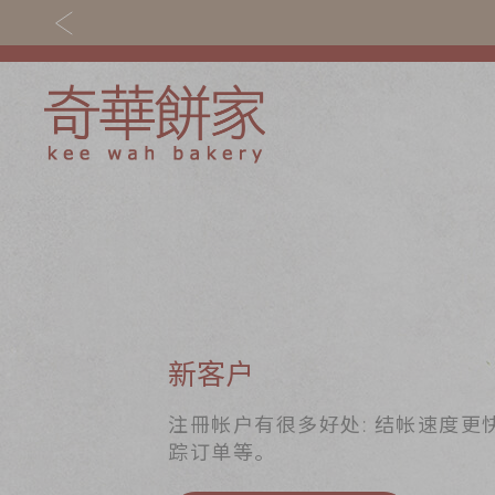
关于奇华
奇华饼食
奇华传奇
至尊月饼
最新推广
贺年食品
分店网络
嫁喜礼饼
新客户
商务销售
手信礼品
注冊帐户有很多好处: 结帐速度更
踪订单等。
嫁喜须知
家乡饼食