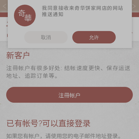
易赏钱会员凭推广码购买现货产品可赚易赏钱($5=1分)
我同意接收来奇华饼家网店的网站
推送通知
我的购物
取消
允许
关于奇华
奇华饼食
更多
新客户
奇华传奇
至尊月饼
奇华Fans
注冊帐户有很多好处: 结帐速度更快、保存运送
最新推广
贺年食品
奇华工作坊
地址、追踪订单等。
分店网络
嫁喜礼饼
奇华茶室
注冊帐户
商务销售
手信礼品
联络奇华
嫁喜须知
家乡饼食
加入奇华
奇华网志
时令食品
已有帐号?可以直接登录
茗茶系列
如果您有帐户，请使用您的电子邮件地址登录。