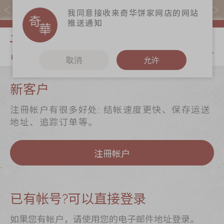
易赏钱会员凭推广码购买现货产品可赚易赏钱($5=1分)
我同意接收来奇华饼家网店的网站
推送通知
我的购物
取消
允许
关于奇华
奇华饼食
更多
新客户
奇华传奇
至尊月饼
奇华Fans
注冊帐户有很多好处: 结帐速度更快、保存运送
最新推广
贺年食品
奇华工作坊
地址、追踪订单等。
分店网络
嫁喜礼饼
奇华茶室
注冊帐户
商务销售
手信礼品
联络奇华
嫁喜须知
家乡饼食
加入奇华
奇华网志
时令食品
已有帐号?可以直接登录
茗茶系列
如果您有帐户，请使用您的电子邮件地址登录。