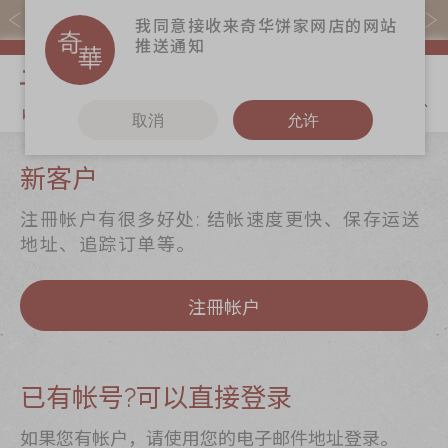
易赏钱会员凭推广码购买现货产品可赚易赏钱($5=1分)
我同意接收来奇华饼家网店的网站
推送通知
我的购物
取消
允许
关于奇华
奇华饼食
更多
新客户
奇华传奇
至尊月饼
奇华Fans
注冊帐户有很多好处: 结帐速度更快、保存运送
最新推广
贺年食品
奇华工作坊
地址、追踪订单等。
分店网络
嫁喜礼饼
奇华茶室
注冊帐户
商务销售
手信礼品
联络奇华
嫁喜须知
家乡饼食
加入奇华
奇华网志
时令食品
已有帐号?可以直接登录
茗茶系列
如果您有帐户，请使用您的电子邮件地址登录。