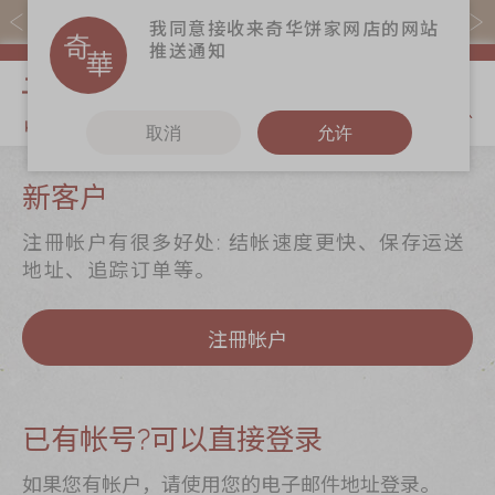
易赏钱会员凭推广码购买现货产品可赚易赏钱($5=1分)
我同意接收来奇华饼家网店的网站
推送通知
我的购物
取消
允许
关于奇华
奇华饼食
更多
新客户
奇华传奇
至尊月饼
奇华Fans
注冊帐户有很多好处: 结帐速度更快、保存运送
最新推广
贺年食品
奇华工作坊
地址、追踪订单等。
分店网络
嫁喜礼饼
奇华茶室
注冊帐户
商务销售
手信礼品
联络奇华
嫁喜须知
家乡饼食
加入奇华
奇华网志
时令食品
已有帐号?可以直接登录
茗茶系列
如果您有帐户，请使用您的电子邮件地址登录。