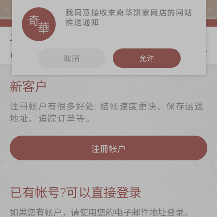
易赏钱会员凭推广码购买现货产品可赚易赏钱($5=1分)
我同意接收来奇华饼家网店的网站
推送通知
我的购物
取消
允许
关于奇华
奇华饼食
更多
新客户
奇华传奇
至尊月饼
奇华Fans
注冊帐户有很多好处: 结帐速度更快、保存运送
最新推广
贺年食品
奇华工作坊
地址、追踪订单等。
分店网络
嫁喜礼饼
奇华茶室
注冊帐户
商务销售
手信礼品
联络奇华
嫁喜须知
家乡饼食
加入奇华
奇华网志
时令食品
已有帐号?可以直接登录
茗茶系列
如果您有帐户，请使用您的电子邮件地址登录。