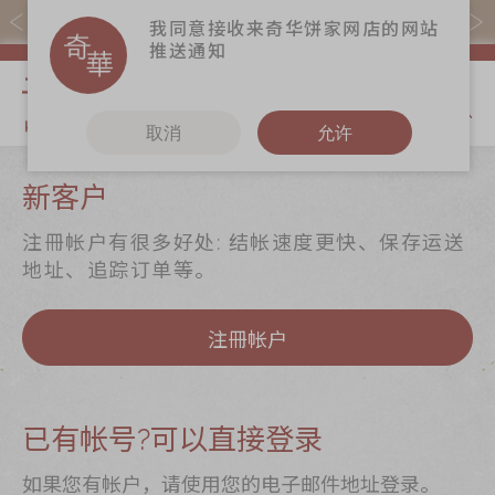
易赏钱会员凭推广码购买现货产品可赚易赏钱($5=1分)
我同意接收来奇华饼家网店的网站
推送通知
我的购物
取消
允许
关于奇华
奇华饼食
更多
新客户
奇华传奇
至尊月饼
奇华Fans
注冊帐户有很多好处: 结帐速度更快、保存运送
最新推广
贺年食品
奇华工作坊
地址、追踪订单等。
分店网络
嫁喜礼饼
奇华茶室
注冊帐户
商务销售
手信礼品
联络奇华
嫁喜须知
家乡饼食
加入奇华
奇华网志
时令食品
已有帐号?可以直接登录
茗茶系列
如果您有帐户，请使用您的电子邮件地址登录。